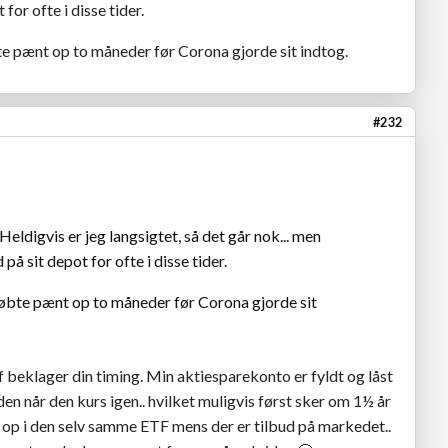
for ofte i disse tider.
e pænt op to måneder før Corona gjorde sit indtog.
#232
eldigvis er jeg langsigtet, så det går nok... men
å sit depot for ofte i disse tider.
købte pænt op to måneder før Corona gjorde sit
lf beklager din timing. Min aktiesparekonto er fyldt og låst
den når den kurs igen.. hvilket muligvis først sker om 1½ år
e op i den selv samme ETF mens der er tilbud på markedet..