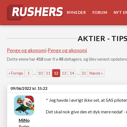
NYHEDER
FORUM
NYT E
AKTIER - TIP
Penge og økonomi
›
Penge og økonomi
Dette emne har
418
svar fra
48
deltagere, og blev senest opdatere
« Forrige
1
…
10
11
12
13
14
…
21
Næste »
09/06/2022 kl. 15:22
^ Jeg havde i øvrigt ikke set, at SAS piloter
Det skal nok give den et dyk mere nedaf - m
MiNo
Rusher