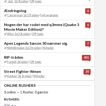
af
-dut-
1d 3t siden
i
Off-topic
Ændringslog
0
af
Cancerman
1d 17t siden
i
Fejl og ønsker
Nogen der har rodet med q3mme (Quake 3
6
Movie Maker Edition)?
af
Winz
1d 23t siden
i
Off-topic
Apex Legends Sæson 30 nærmer sig.
7
af
NightBreaker
2d 21t siden
i
Nyheder
RIP-tråden
401
af
FunteX
3d siden
i
Off-topic
Street Fighter-filmen
20
af
Kenkari
3d 1t siden
i
Nyheder
ONLINE RUSHERS
1
online — 1 Rusher, 0 gæster
RUSHERS:
-dut-