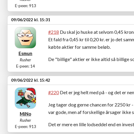
E-peen: 913
09/06/2022 kl. 15:31
#218
Du skal jo huske at selvom 0,45 krone
Et fald fra 0,45 kr til 0,20 kr. er jo det
købte aktier for samme beløb.
Esmun
De "billige" aktier er ikke altid så billige 
Rusher
E-peen: 14
09/06/2022 kl. 15:42
#220
Det er jeg helt med på - og det er nem
Jeg tager dog gerne chancen for 2250 kr - m
var gode, men af forskellige årsager ikke sl
MiNo
Rusher
Det er mere en lille lodseddel end en invest
E-peen: 913