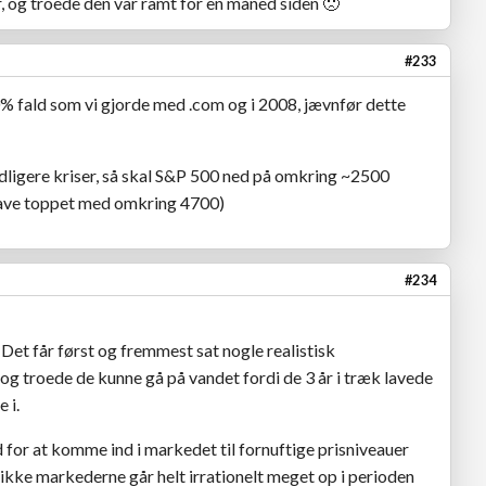
, og troede den var ramt for en måned siden
🙁
#233
0% fald som vi gjorde med .com og i 2008, jævnfør dette
tidligere kriser, så skal S&P 500 ned på omkring ~2500
t have toppet med omkring 4700)
#234
 Det får først og fremmest sat nogle realistisk
og troede de kunne gå på vandet fordi de 3 år i træk lavede
 i.
for at komme ind i markedet til fornuftige prisniveauer
 ikke markederne går helt irrationelt meget op i perioden