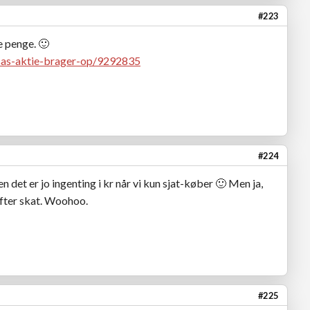
#223
e penge.
🙂
/sas-aktie-brager-op/9292835
#224
en det er jo ingenting i kr når vi kun sjat-køber
🙂
Men ja,
efter skat. Woohoo.
#225