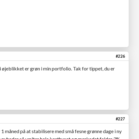
#226
øjeblikket er grøn i min portfolio. Tak for tippet, du er
#227
1 måned på at stabilisere med små fesne grønne dage i ny
 nyheder så vælter hele korthuset og markedet falder 3%