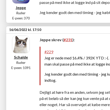
passe på med ikke at logge ind på sit depot 
Jeppe
Jeg kender godt den med timing - jeg købt
Rusher
E-peen: 370
16/06/2022 kl. 17:50
Jeppe skrev (
#231
):
#229
Schalde
Jeg er nede med 16,4% / 392K YTD :-(. H
Rusher
man skal passe på med ikke at logge ind p
E-peen: 1091
Jeg kender godt den med timing - jeg 
indtog.
Dejligt at høre fra en anden, selvom jeg se
på et beløb så der kan jeg kun vente på at 
eller noget. Har så overvejet at købe mer