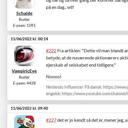
på en dag.. wtf
Schalde
Rusher
E-peen: 1091
11/06/2022 kl. 00:14
#222
Fra artiklen: "Dette vil man blandt an
betyde, at de nuværende aktionærers aktie
ejerskab af selskabet end tidligere."
VampiricEye
Noooo!
Rusher
E-peen: 4428
Nintendo Influencer På dansk: https://ww
engelsk: https://www.youtube.com/channe
11/06/2022 kl. 09:40
#227
det er jo kendt så det er, mener jeg, a