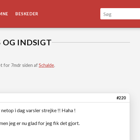
MNE
BESKEDER
S OG INDSIGT
t for 7mdr siden af
Schalde
.
#220
 netop i dag varsler strejke !! Haha !
en jeg er nu glad for jeg fik det gjort.