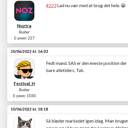
#223
Lad nu vær med at brug det hele.
😀
Noztra
Rusher
E-peen: 227
10/06/2022 kl. 16:03
Fedt mand. SAS er den eneste position der i 
bare alletiders, Tak.
Festival_H
Rusher
E-peen: 1030
10/06/2022 kl. 18:18
Så bløder markedet igen idag. Man bruger 
og næ og så hver gang der kommer dårlige