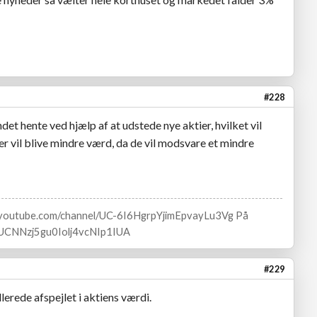
#228
det hente ved hjælp af at udstede nye aktier, hvilket vil
r vil blive mindre værd, da de vil modsvare et mindre
w.youtube.com/channel/UC-6I6HgrpYjimEpvayLu3Vg På
l/UCNNzj5gu0Iolj4vcNIp1IUA
#229
llerede afspejlet i aktiens værdi.