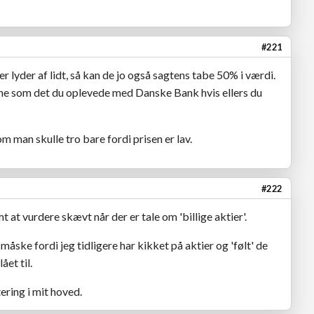
#221
r lyder af lidt, så kan de jo også sagtens tabe 50% i værdi.
 samme som det du oplevede med Danske Bank hvis ellers du
som man skulle tro bare fordi prisen er lav.
#222
t at vurdere skævt når der er tale om 'billige aktier'.
åske fordi jeg tidligere har kikket på aktier og 'følt' de
ået til.
ering i mit hoved.