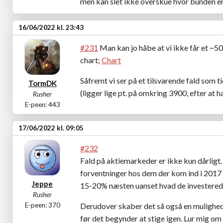
men kan slet ikke overskue hvor bunden er
16/06/2022 kl. 23:43
#231
Man kan jo håbe at vi ikke får et ~5
chart;
Chart
Såfremt vi ser på et tilsvarende fald som 
TormDK
(ligger lige pt. på omkring 3900, efter a
Rusher
E-peen: 443
17/06/2022 kl. 09:05
#232
Fald på aktiemarkeder er ikke kun dårligt.
forventninger hos dem der kom ind i 2017 
Jeppe
15-20% næsten uanset hvad de investerede
Rusher
E-peen: 370
Derudover skaber det så også en mulighed 
før det begynder at stige igen. Lur mig om