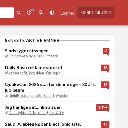
Log ind
OPRET BRUGER
SENESTE AKTIVE EMNER
Sindssyge retssager
8
af
Ghidora
4t 53m siden
i
Off-topic
Daily Rush reklame spottet
16
af
knaseren
5t 36m siden
i
Off-topic
QuakeCon 2026 starter denne uge – 30 års
12
jubilæum
af
NightBreaker
22t 52m siden
i
Nyheder
Jeg har lige set...filmtråden
1.194
af
Deadlights
23t 1m siden
i
Film & TV
Saudi Arabien køber Electronic arts.
12