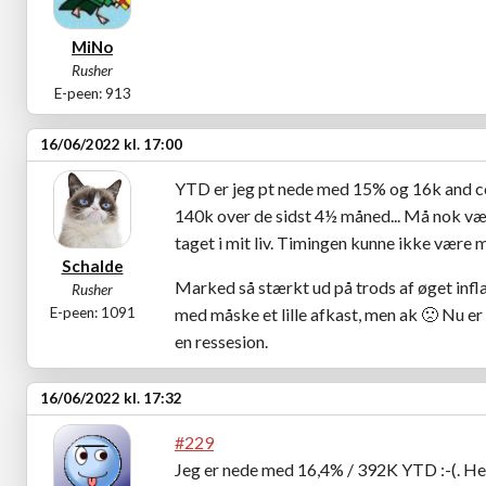
MiNo
Rusher
E-peen: 913
16/06/2022 kl. 17:00
YTD er jeg pt nede med 15% og 16k and cou
140k over de sidst 4½ måned... Må nok væ
taget i mit liv. Timingen kunne ikke være 
Schalde
Marked så stærkt ud på trods af øget infla
Rusher
E-peen: 1091
med måske et lille afkast, men ak
🙁
Nu er 
en ressesion.
16/06/2022 kl. 17:32
#229
Jeg er nede med 16,4% / 392K YTD :-(. Held