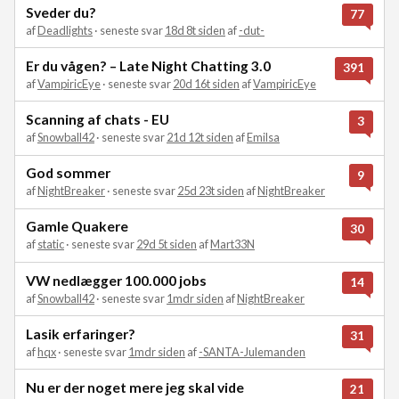
Sveder du?
77
af
Deadlights
· seneste svar
18d 8t siden
af
-dut-
Er du vågen? – Late Night Chatting 3.0
391
af
VampiricEye
· seneste svar
20d 16t siden
af
VampiricEye
Scanning af chats - EU
3
af
Snowball42
· seneste svar
21d 12t siden
af
Emilsa
God sommer
9
af
NightBreaker
· seneste svar
25d 23t siden
af
NightBreaker
Gamle Quakere
30
af
static
· seneste svar
29d 5t siden
af
Mart33N
VW nedlægger 100.000 jobs
14
af
Snowball42
· seneste svar
1mdr siden
af
NightBreaker
Lasik erfaringer?
31
af
hqx
· seneste svar
1mdr siden
af
-SANTA-Julemanden
Nu er der noget mere jeg skal vide
21