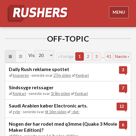
MENU
OFF-TOPIC
Vis
« Forrige
1
2
3
…
41
Næste »
Daily Rush reklame spottet
3
af
knaseren
· seneste svar
27m siden
af
Kenkari
Sindssyge retssager
7
af
Kenkari
· seneste svar
1t 8m siden
af
Kenkari
Saudi Arabien køber Electronic arts.
12
af
zybr
· seneste svar
6t 16m siden
af
-dut-
Nogen der har rodet med q3mme (Quake 3 Movie
6
Maker Edition)?