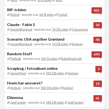
af
Winz
· seneste svar
1d 2t siden
af
Winz
RIP-tråden
401
af
Nickell
· seneste svar
2d 3t siden
af
FunteX
Claude - Fable 5
39
af
JesperBlomkaal
· seneste svar
7d 21t siden
af
Cancerman
Scenarie: USA angriber Grønland
48
af
JesperBlomkaal
· seneste svar
7d 23t siden
af
Kenkari
Random Stuff
643
af
Pjulledk
· seneste svar
10d 1t siden
af
RabidSquirrelX
Scrapbog / fotoalbum online
3
af
JamesPond
· seneste svar
10d 22t siden
af
Kenkari
Hvem har ansvaret?
10
af
Kenkari
· seneste svar
10d 22t siden
af
Kenkari
Dilemma
45
af
JuleFanden
· seneste svar
14d 23t siden
af
JuleFanden