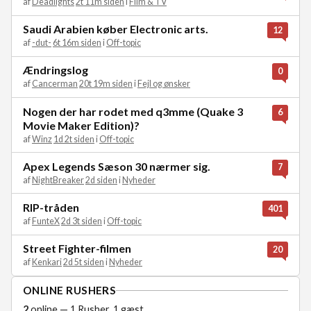
af
Deadlights
2t 11m siden
i
Film & TV
Saudi Arabien køber Electronic arts.
12
af
-dut-
6t 16m siden
i
Off-topic
Ændringslog
0
af
Cancerman
20t 19m siden
i
Fejl og ønsker
Nogen der har rodet med q3mme (Quake 3
6
Movie Maker Edition)?
af
Winz
1d 2t siden
i
Off-topic
Apex Legends Sæson 30 nærmer sig.
7
af
NightBreaker
2d siden
i
Nyheder
RIP-tråden
401
af
FunteX
2d 3t siden
i
Off-topic
Street Fighter-filmen
20
af
Kenkari
2d 5t siden
i
Nyheder
ONLINE RUSHERS
2
online — 1 Rusher, 1 gæst