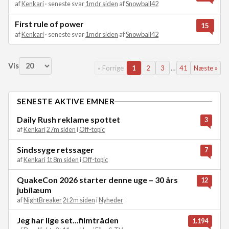
af
Kenkari
· seneste svar
1mdr siden
af
Snowball42
First rule of power
15
af
Kenkari
· seneste svar
1mdr siden
af
Snowball42
Vis
« Forrige
1
2
3
…
41
Næste »
SENESTE AKTIVE EMNER
Daily Rush reklame spottet
3
af
Kenkari
27m siden
i
Off-topic
Sindssyge retssager
7
af
Kenkari
1t 8m siden
i
Off-topic
QuakeCon 2026 starter denne uge – 30 års
12
jubilæum
af
NightBreaker
2t 2m siden
i
Nyheder
Jeg har lige set...filmtråden
1.194