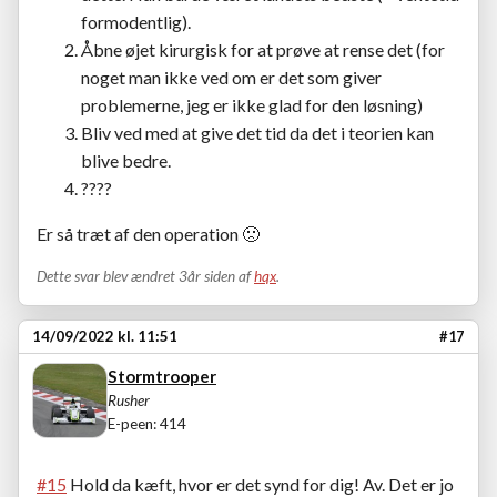
formodentlig).
Åbne øjet kirurgisk for at prøve at rense det (for
noget man ikke ved om er det som giver
problemerne, jeg er ikke glad for den løsning)
Bliv ved med at give det tid da det i teorien kan
blive bedre.
????
Er så træt af den operation
🙁
Dette svar blev ændret 3år siden af
hqx
.
14/09/2022 kl. 11:51
#17
Stormtrooper
Rusher
E-peen: 414
#15
Hold da kæft, hvor er det synd for dig! Av. Det er jo