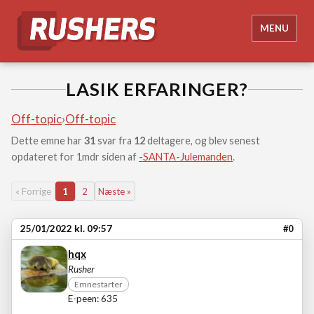
MENU
LASIK ERFARINGER?
Off-topic
›
Off-topic
Dette emne har
31
svar fra
12
deltagere, og blev senest
opdateret for 1mdr siden af
-SANTA-Julemanden
.
« Forrige
1
2
Næste »
25/01/2022 kl. 09:57
#0
hqx
Rusher
Emnestarter
E-peen: 635