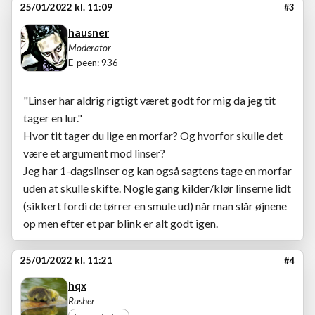
25/01/2022 kl. 11:09
#3
hausner
Moderator
E-peen: 936
"Linser har aldrig rigtigt været godt for mig da jeg tit
tager en lur."
Hvor tit tager du lige en morfar? Og hvorfor skulle det
være et argument mod linser?
Jeg har 1-dagslinser og kan også sagtens tage en morfar
uden at skulle skifte. Nogle gang kilder/klør linserne lidt
(sikkert fordi de tørrer en smule ud) når man slår øjnene
op men efter et par blink er alt godt igen.
25/01/2022 kl. 11:21
#4
hqx
Rusher