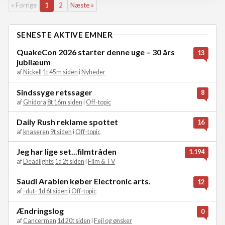
« Forrige
1
2
Næste »
SENESTE AKTIVE EMNER
QuakeCon 2026 starter denne uge – 30 års
13
jubilæum
af
Nickell
1t 45m siden
i
Nyheder
Sindssyge retssager
8
af
Ghidora
8t 16m siden
i
Off-topic
Daily Rush reklame spottet
16
af
knaseren
9t siden
i
Off-topic
Jeg har lige set...filmtråden
1.194
af
Deadlights
1d 2t siden
i
Film & TV
Saudi Arabien køber Electronic arts.
12
af
-dut-
1d 6t siden
i
Off-topic
Ændringslog
0
af
Cancerman
1d 20t siden
i
Fejl og ønsker