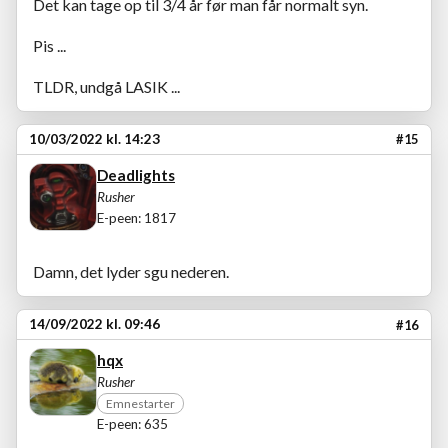
Det kan tage op til 3/4 år før man får normalt syn.
Pis ...
TLDR, undgå LASIK ...
10/03/2022 kl. 14:23
#15
Deadlights
Rusher
E-peen: 1817
Damn, det lyder sgu nederen.
14/09/2022 kl. 09:46
#16
hqx
Rusher
Emnestarter
E-peen: 635