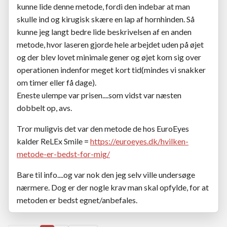
kunne lide denne metode, fordi den indebar at man
skulle ind og kirugisk skære en lap af hornhinden. Så
kunne jeg langt bedre lide beskrivelsen af en anden
metode, hvor laseren gjorde hele arbejdet uden på øjet
og der blev lovet minimale gener og øjet kom sig over
operationen indenfor meget kort tid(mindes vi snakker
om timer eller få dage).
Eneste ulempe var prisen....som vidst var næsten
dobbelt op, avs.
Tror muligvis det var den metode de hos EuroEyes
kalder ReLEx Smile =
https://euroeyes.dk/hvilken-
metode-er-bedst-for-mig/
Bare til info....og var nok den jeg selv ville undersøge
nærmere. Dog er der nogle krav man skal opfylde, for at
metoden er bedst egnet/anbefales.