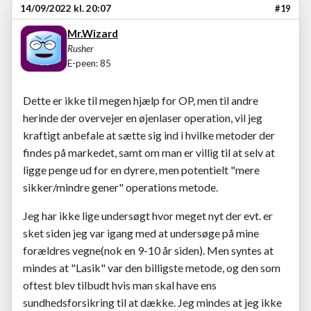
14/09/2022 kl. 20:07
#19
Mr.Wizard
Rusher
E-peen: 85
Dette er ikke til megen hjælp for OP, men til andre
herinde der overvejer en øjenlaser operation, vil jeg
kraftigt anbefale at sætte sig ind i hvilke metoder der
findes på markedet, samt om man er villig til at selv at
ligge penge ud for en dyrere, men potentielt "mere
sikker/mindre gener" operations metode.
Jeg har ikke lige undersøgt hvor meget nyt der evt. er
sket siden jeg var igang med at undersøge på mine
forældres vegne(nok en 9-10 år siden). Men syntes at
mindes at "Lasik" var den billigste metode, og den som
oftest blev tilbudt hvis man skal have ens
sundhedsforsikring til at dække. Jeg mindes at jeg ikke