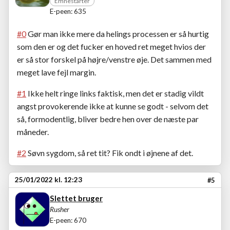
Emnestarter
E-peen: 635
#0
Gør man ikke mere da helings processen er så hurtig
som den er og det fucker en hoved ret meget hvios der
er så stor forskel på højre/venstre øje. Det sammen med
meget lave fejl margin.
#1
Ikke helt ringe links faktisk, men det er stadig vildt
angst provokerende ikke at kunne se godt - selvom det
så, formodentlig, bliver bedre hen over de næste par
måneder.
#2
Søvn sygdom, så ret tit? Fik ondt i øjnene af det.
25/01/2022 kl. 12:23
#5
Slettet bruger
Rusher
E-peen: 670