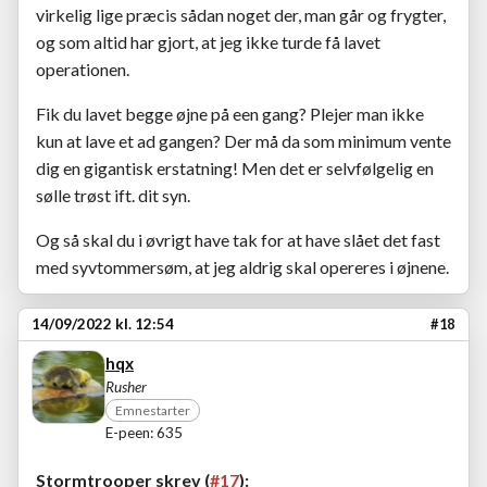
virkelig lige præcis sådan noget der, man går og frygter,
og som altid har gjort, at jeg ikke turde få lavet
operationen.
Fik du lavet begge øjne på een gang? Plejer man ikke
kun at lave et ad gangen? Der må da som minimum vente
dig en gigantisk erstatning! Men det er selvfølgelig en
sølle trøst ift. dit syn.
Og så skal du i øvrigt have tak for at have slået det fast
med syvtommersøm, at jeg aldrig skal opereres i øjnene.
14/09/2022 kl. 12:54
#18
hqx
Rusher
Emnestarter
E-peen: 635
Stormtrooper skrev (
#17
):