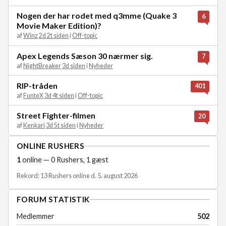
Nogen der har rodet med q3mme (Quake 3
6
Movie Maker Edition)?
af
Winz
2d 2t siden
i
Off-topic
Apex Legends Sæson 30 nærmer sig.
7
af
NightBreaker
3d siden
i
Nyheder
RIP-tråden
401
af
FunteX
3d 4t siden
i
Off-topic
Street Fighter-filmen
20
af
Kenkari
3d 5t siden
i
Nyheder
ONLINE RUSHERS
1
online — 0 Rushers, 1 gæst
Rekord: 13 Rushers online d. 5. august 2026
FORUM STATISTIK
Medlemmer
502