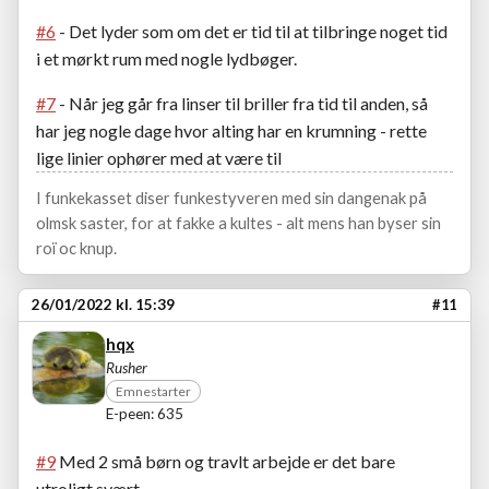
#6
- Det lyder som om det er tid til at tilbringe noget tid
i et mørkt rum med nogle lydbøger.
#7
- Når jeg går fra linser til briller fra tid til anden, så
har jeg nogle dage hvor alting har en krumning - rette
lige linier ophører med at være til
I funkekasset diser funkestyveren med sin dangenak på
olmsk saster, for at fakke a kultes - alt mens han byser sin
roï oc knup.
26/01/2022 kl. 15:39
#11
hqx
Rusher
Emnestarter
E-peen: 635
#9
Med 2 små børn og travlt arbejde er det bare
utroligt svært ..