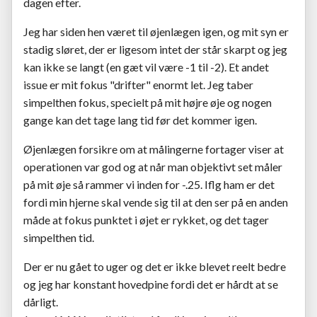
dagen efter.
Jeg har siden hen været til øjenlægen igen, og mit syn er
stadig sløret, der er ligesom intet der står skarpt og jeg
kan ikke se langt (en gæt vil være -1 til -2). Et andet
issue er mit fokus "drifter" enormt let. Jeg taber
simpelthen fokus, specielt på mit højre øje og nogen
gange kan det tage lang tid før det kommer igen.
Øjenlægen forsikre om at målingerne fortager viser at
operationen var god og at når man objektivt set måler
på mit øje så rammer vi inden for -.25. Iflg ham er det
fordi min hjerne skal vende sig til at den ser på en anden
måde at fokus punktet i øjet er rykket, og det tager
simpelthen tid.
Der er nu gået to uger og det er ikke blevet reelt bedre
og jeg har konstant hovedpine fordi det er hårdt at se
dårligt.