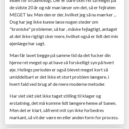
inden for oftalmologi. Der er bare sket ret så meget på
de sidste 20 år og når man læser om det, så er fejlraten
MEGET lav. Men den er der, hvilket jeg så nu mærker ...
Dog har jeg ikke kunne læse nogen steder om
"kroniske" problemer, så har , måske fejlagtigt, antaget
at det ikke rigtigt sker mere, hvilket også er lidt det min
øjenlæge har sagt.
Man får lavet begge på samme tid da det fucker din
hjerne ret meget op at have så forskelligt syn på hvert
øje. Helings perioden er også blevet meget kort så
umiddelbart er det ikke et stort problem længere, i
hvert fald ved brug af de mere moderne metoder.
Har slet slet slet ikke taget stilling til klager og
erstatning, det må komme lidt længere henne af banen.
Men det er klart, såfremt mit syn ikke forbedres
markant, så vil der være en eller anden form for process.