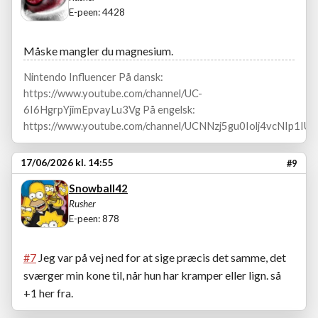
E-peen: 4428
Måske mangler du magnesium.
Nintendo Influencer På dansk:
https://www.youtube.com/channel/UC-
6I6HgrpYjimEpvayLu3Vg På engelsk:
https://www.youtube.com/channel/UCNNzj5gu0Iolj4vcNIp1IUA
17/06/2026 kl. 14:55
#9
Snowball42
Rusher
E-peen: 878
#7
Jeg var på vej ned for at sige præcis det samme, det
sværger min kone til, når hun har kramper eller lign. så
+1 her fra.