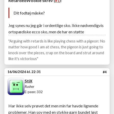
RetardedWookie skrev (
#1
):
Dit fodtøj måske?
Jeg synes nu jeg går i ordentlige sko. Ikke nødvendigvis
ortopædiske ecco sko, men de har en støtte
"Arguing with retards is like playing chess with a pigeon: No
matter how good I am at chess, the pigeon is just going to
knock over the pieces, crap on the board and strut around
like it's victorious"
16/06/2026 kl. 22:31
#4
StiX
Rusher
E-peen: 332
Har ikke selv prøvet det men min far havde lignende
problemer. Han sov med en stykke garn bundet løst