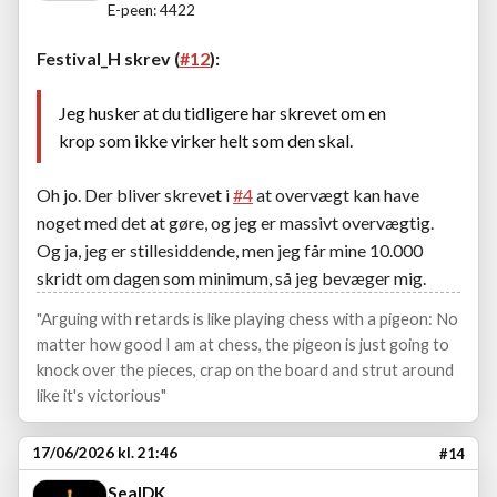
E-peen: 4422
Festival_H skrev (
#12
):
Jeg husker at du tidligere har skrevet om en
krop som ikke virker helt som den skal.
Oh jo. Der bliver skrevet i
#4
at overvægt kan have
noget med det at gøre, og jeg er massivt overvægtig.
Og ja, jeg er stillesiddende, men jeg får mine 10.000
skridt om dagen som minimum, så jeg bevæger mig.
"Arguing with retards is like playing chess with a pigeon: No
matter how good I am at chess, the pigeon is just going to
knock over the pieces, crap on the board and strut around
like it's victorious"
17/06/2026 kl. 21:46
#14
SealDK