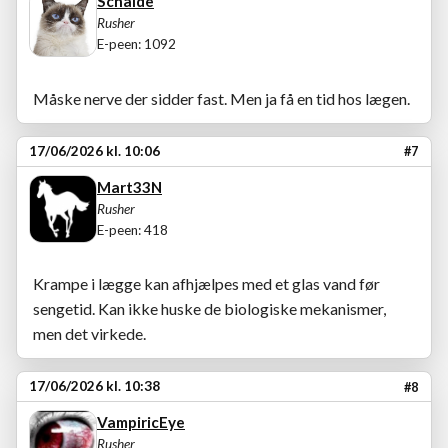
Schalde
Rusher
E-peen: 1092
Måske nerve der sidder fast. Men ja få en tid hos lægen.
17/06/2026 kl. 10:06
#7
Mart33N
Rusher
E-peen: 418
Krampe i lægge kan afhjælpes med et glas vand før
sengetid. Kan ikke huske de biologiske mekanismer,
men det virkede.
17/06/2026 kl. 10:38
#8
VampiricEye
Rusher