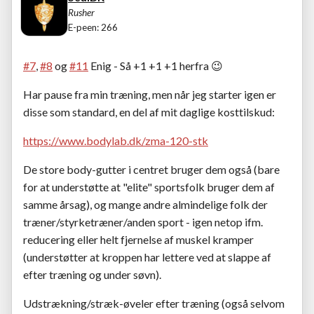
Rusher
E-peen: 266
#7
,
#8
og
#11
Enig - Så +1 +1 +1 herfra
😉
Har pause fra min træning, men når jeg starter igen er
disse som standard, en del af mit daglige kosttilskud:
https://www.bodylab.dk/zma-120-stk
De store body-gutter i centret bruger dem også (bare
for at understøtte at "elite" sportsfolk bruger dem af
samme årsag), og mange andre almindelige folk der
træner/styrketræner/anden sport - igen netop ifm.
reducering eller helt fjernelse af muskel kramper
(understøtter at kroppen har lettere ved at slappe af
efter træning og under søvn).
Udstrækning/stræk-øveler efter træning (også selvom