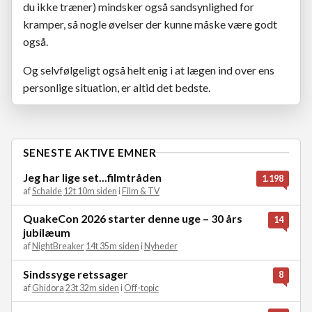
du ikke træner) mindsker også sandsynlighed for
kramper, så nogle øvelser der kunne måske være godt
også.
Og selvfølgeligt også helt enig i at lægen ind over ens
personlige situation, er altid det bedste.
SENESTE AKTIVE EMNER
Jeg har lige set...filmtråden
1.198
af
Schalde
12t 10m siden
i
Film & TV
QuakeCon 2026 starter denne uge – 30 års
14
jubilæum
af
NightBreaker
14t 35m siden
i
Nyheder
Sindssyge retssager
8
af
Ghidora
23t 32m siden
i
Off-topic