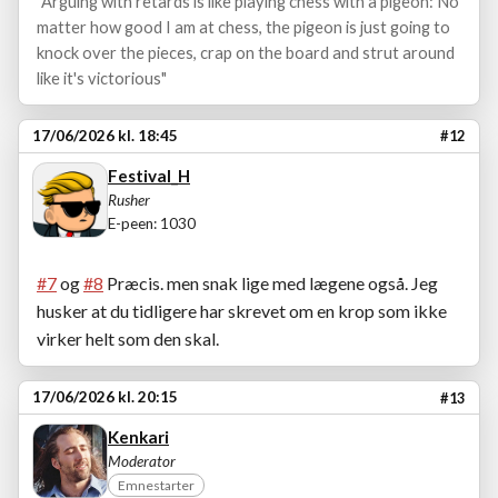
"Arguing with retards is like playing chess with a pigeon: No
matter how good I am at chess, the pigeon is just going to
knock over the pieces, crap on the board and strut around
like it's victorious"
17/06/2026 kl. 18:45
#12
Festival_H
Rusher
E-peen: 1030
#7
og
#8
Præcis. men snak lige med lægene også. Jeg
husker at du tidligere har skrevet om en krop som ikke
virker helt som den skal.
17/06/2026 kl. 20:15
#13
Kenkari
Moderator
Emnestarter