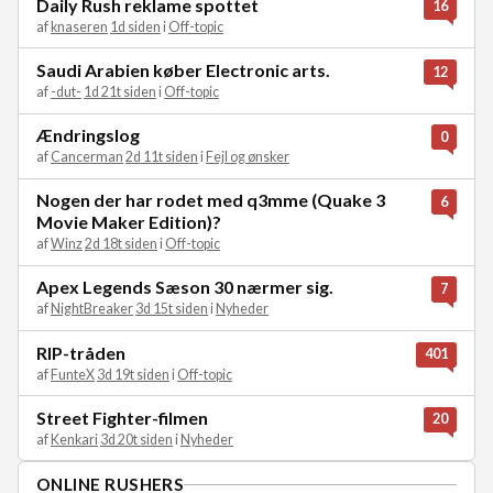
Daily Rush reklame spottet
16
af
knaseren
1d siden
i
Off-topic
Saudi Arabien køber Electronic arts.
12
af
-dut-
1d 21t siden
i
Off-topic
Ændringslog
0
af
Cancerman
2d 11t siden
i
Fejl og ønsker
Nogen der har rodet med q3mme (Quake 3
6
Movie Maker Edition)?
af
Winz
2d 18t siden
i
Off-topic
Apex Legends Sæson 30 nærmer sig.
7
af
NightBreaker
3d 15t siden
i
Nyheder
RIP-tråden
401
af
FunteX
3d 19t siden
i
Off-topic
Street Fighter-filmen
20
af
Kenkari
3d 20t siden
i
Nyheder
ONLINE RUSHERS