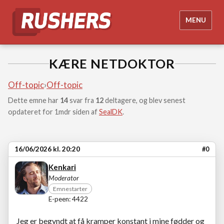
MENU
KÆRE NETDOKTOR
Off-topic
›
Off-topic
Dette emne har
14
svar fra
12
deltagere, og blev senest
opdateret for 1mdr siden af
SealDK
.
16/06/2026 kl. 20:20
#0
Kenkari
Moderator
Emnestarter
E-peen: 4422
Jeg er begyndt at få kramper konstant i mine fødder og