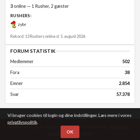
3
online — 1 Rusher, 2 gæster
RUSHERS:
zybr
Rekord: 13 Rushers online d. 5. august 2026
FORUM STATISTIK
Medlemmer
502
Fora
38
Emner
2.854
Svar
57.378
Vi bruger cookies til login og dine indstillinger. Læs mere i vores
privatlivspolitik
.
Rushers.dk © 2026 - Powered by the spirit of Daily Rush -
Rushers.dk's
OK
regelsæt
-
Privatlivspolitik