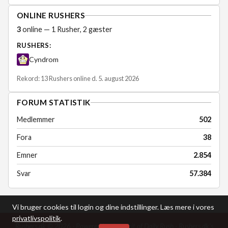
ONLINE RUSHERS
3
online — 1 Rusher, 2 gæster
RUSHERS:
Cyndrom
Rekord: 13 Rushers online d. 5. august 2026
FORUM STATISTIK
Medlemmer
502
Fora
38
Emner
2.854
Svar
57.384
Vi bruger cookies til login og dine indstillinger. Læs mere i vores
privatlivspolitik
.
Rushers.dk © 2026 - Powered by the spirit of Daily Rush -
Rushers.dk's