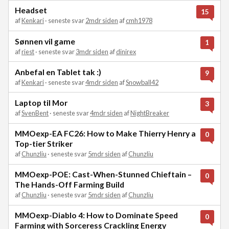
Headset
15
af
Kenkari
· seneste svar
2mdr siden
af
cmh1978
Sønnen vil game
1
af
riest
· seneste svar
3mdr siden
af
dinirex
Anbefal en Tablet tak :)
9
af
Kenkari
· seneste svar
4mdr siden
af
Snowball42
Laptop til Mor
3
af
SvenBent
· seneste svar
4mdr siden
af
NightBreaker
MMOexp-EA FC26: How to Make Thierry Henry a
0
Top-tier Striker
af
Chunzliu
· seneste svar
5mdr siden
af
Chunzliu
MMOexp-POE: Cast-When-Stunned Chieftain –
0
The Hands-Off Farming Build
af
Chunzliu
· seneste svar
5mdr siden
af
Chunzliu
MMOexp-Diablo 4: How to Dominate Speed
0
Farming with Sorceress Crackling Energy