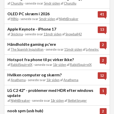
af
Chunzliu
· seneste svar
5mdr siden
af
Chunzliu
OLED PC skræm i 2026
41
af
MiNo
· seneste svar
5mdr siden
af
NightBreaker
Apple Keynote - iPhone 17
13
af
3nickma
· seneste svar
11mdr siden
af
Snowball42
Håndholdte gaming pc'ere
2
af
The Spanish Inquisition
· seneste svar
11mdr siden
af
LyhneInc
Hotspot fra phone til pc virker ikke?
2
af
RabidSquirrelX
· seneste svar
1år siden
af
RabidSquirrelX
Hvilken computer og skærm?
12
af
Anathema
· seneste svar
1år siden
af
Anathema
LG C2 42" - problemer med HDR efter windows
1
update
af
NightBreaker
· seneste svar
1år siden
af
Slettet bruger
noob spm (usb hub)
2