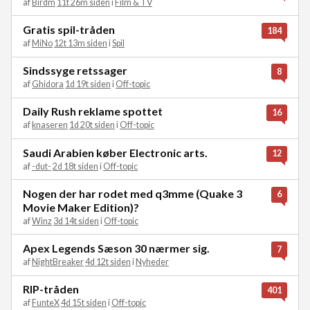
af
Birdm
11t 26m siden
i
Film & TV
Gratis spil-tråden
184
af
MiNo
12t 13m siden
i
Spil
Sindssyge retssager
8
af
Ghidora
1d 19t siden
i
Off-topic
Daily Rush reklame spottet
16
af
knaseren
1d 20t siden
i
Off-topic
Saudi Arabien køber Electronic arts.
12
af
-dut-
2d 18t siden
i
Off-topic
Nogen der har rodet med q3mme (Quake 3
6
Movie Maker Edition)?
af
Winz
3d 14t siden
i
Off-topic
Apex Legends Sæson 30 nærmer sig.
7
af
NightBreaker
4d 12t siden
i
Nyheder
RIP-tråden
401
af
FunteX
4d 15t siden
i
Off-topic