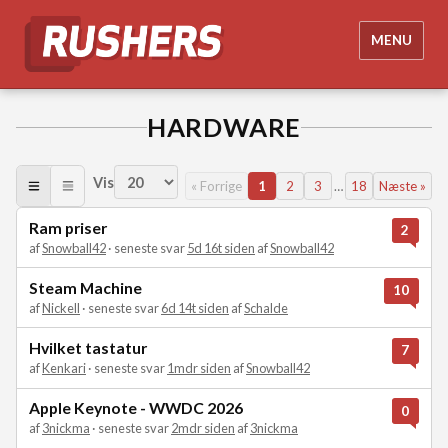
MENU
HARDWARE
Vis
« Forrige
1
2
3
…
18
Næste »
Ram priser
2
af
Snowball42
· seneste svar
5d 16t siden
af
Snowball42
Steam Machine
10
af
Nickell
· seneste svar
6d 14t siden
af
Schalde
Hvilket tastatur
7
af
Kenkari
· seneste svar
1mdr siden
af
Snowball42
Apple Keynote - WWDC 2026
0
af
3nickma
· seneste svar
2mdr siden
af
3nickma