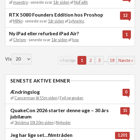
af
maestro
· seneste svar
1år siden
af
NoFaith
RTX 5080 Founders Eddition hos Proshop
12
af
MiNo
· seneste svar
1år siden
af
LyhneInc
Ny iPad eller refurbed iPad Air?
1
af
Chrism
· seneste svar
1år siden
af
hqx
Vis
« Forrige
1
2
3
…
18
Næste »
SENESTE AKTIVE EMNER
Ændringslog
0
af
Cancerman
6t 55m siden
i
Fejl og ønsker
QuakeCon 2026 starter denne uge – 30 års
15
jubilæum
af
3nickma
10t 20m siden
i
Nyheder
Jeg har lige set...filmtråden
1.201