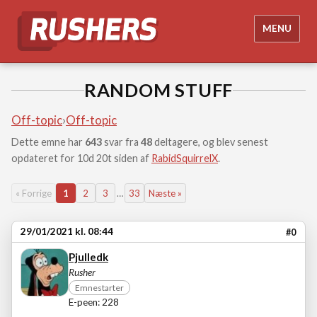
MENU
RANDOM STUFF
Off-topic
›
Off-topic
Dette emne har
643
svar fra
48
deltagere, og blev senest
opdateret for 10d 20t siden af
RabidSquirrelX
.
« Forrige
1
2
3
…
33
Næste »
29/01/2021 kl. 08:44
#0
Pjulledk
Rusher
Emnestarter
E-peen: 228