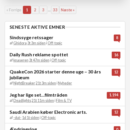
« Forrige
1
2
3
…
33
Næste »
SENESTE AKTIVE EMNER
Sindssyge retssager
8
af
Ghidora
3t 3m siden
i
Off-topic
Daily Rush reklame spottet
16
af
knaseren
3t 47m siden
i
Off-topic
QuakeCon 2026 starter denne uge – 30 års
12
jubilæum
af
NightBreaker
21t 3m siden
i
Nyheder
Jeg har lige set...filmtråden
1.194
af
Deadlights
21t 11m siden
i
Film & TV
Saudi Arabien køber Electronic arts.
12
af
-dut-
1d 1t siden
i
Off-topic
Ændringslog
0