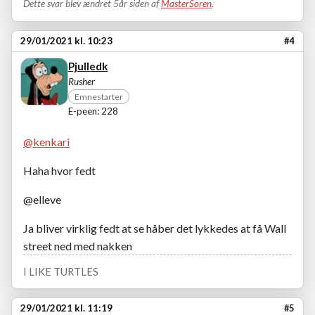
Dette svar blev ændret 5år siden af
MasterSoren
.
29/01/2021 kl. 10:23
#4
Pjulledk
Rusher
Emnestarter
E-peen: 228
@kenkari
Haha hvor fedt
@elleve
Ja bliver virklig fedt at se håber det lykkedes at få Wall
street ned med nakken
I LIKE TURTLES
29/01/2021 kl. 11:19
#5