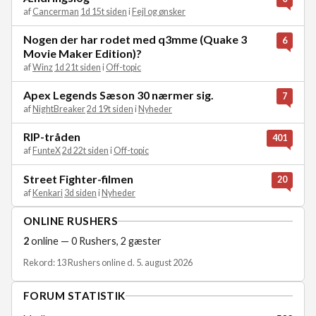
af
Cancerman
1d 15t siden
i
Fejl og ønsker
Nogen der har rodet med q3mme (Quake 3
6
Movie Maker Edition)?
af
Winz
1d 21t siden
i
Off-topic
Apex Legends Sæson 30 nærmer sig.
7
af
NightBreaker
2d 19t siden
i
Nyheder
RIP-tråden
401
af
FunteX
2d 22t siden
i
Off-topic
Street Fighter-filmen
20
af
Kenkari
3d siden
i
Nyheder
ONLINE RUSHERS
2
online — 0 Rushers, 2 gæster
Rekord: 13 Rushers online d. 5. august 2026
FORUM STATISTIK