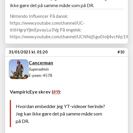
ikke gøre det på samme måde som på DR.
Nintendo Influencer På dansk:
https://www.youtube.com/channel/UC-
6I6HgrpYjimEpvayLu3Vg På engelsk:
https://www.youtube.com/channel/UCNNzj5gu0Iolj4vcNIp1IUA
31/01/2021 kl. 01:20
#10
Cancerman
Superadmin
E-peen: 4578
VampiricEye skrev (
#9
):
Hvordan embedder jeg YT-videoer herinde?
Jeg kan ikke gøre det på samme måde som
på DR.