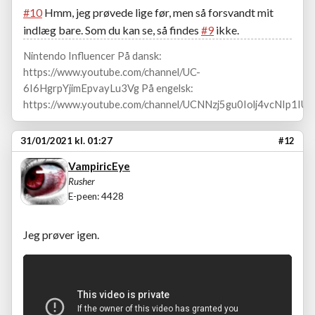
#10
Hmm, jeg prøvede lige før, men så forsvandt mit
indlæg bare. Som du kan se, så findes
#9
ikke.
Nintendo Influencer På dansk:
https://www.youtube.com/channel/UC-
6I6HgrpYjimEpvayLu3Vg På engelsk:
https://www.youtube.com/channel/UCNNzj5gu0Iolj4vcNIp1IUA
31/01/2021 kl. 01:27
#12
VampiricEye
Rusher
E-peen: 4428
Jeg prøver igen.