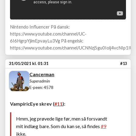
Nintendo Influencer På dansk:
https://www.youtube.com/channel/UC-
6I6HgrpYjimEpvayLu3Vg På engelsk:
https://www.youtube.com/channel/UCNNzj5gu0Iolj4vcNIp1IUA
31/01/2021 kl. 01:31
#13
Cancerman
Superadmin
E-peen: 4578
VampiricEye skrev (
#11
):
Hmm, jeg prøvede lige før, men så forsvandt
mit indlæg bare. Som du kan se, så findes
#9
ikke.