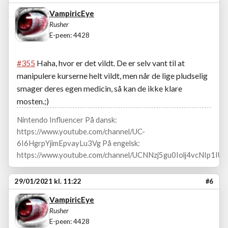
VampiricEye
Rusher
E-peen: 4428
#355
Haha, hvor er det vildt. De er selv vant til at
manipulere kurserne helt vildt, men når de lige pludselig
smager deres egen medicin, så kan de ikke klare
mosten.;)
Nintendo Influencer På dansk:
https://www.youtube.com/channel/UC-
6I6HgrpYjimEpvayLu3Vg På engelsk:
https://www.youtube.com/channel/UCNNzj5gu0Iolj4vcNIp1IUA
29/01/2021 kl. 11:22
#6
VampiricEye
Rusher
E-peen: 4428