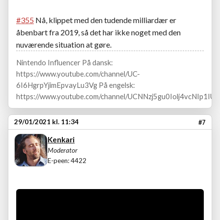
#355
Nå, klippet med den tudende milliardær er
åbenbart fra 2019, så det har ikke noget med den
nuværende situation at gøre.
Nintendo Influencer På dansk:
https://www.youtube.com/channel/UC-
6I6HgrpYjimEpvayLu3Vg På engelsk:
https://www.youtube.com/channel/UCNNzj5gu0Iolj4vcNIp1IUA
29/01/2021 kl. 11:34
#7
Kenkari
Moderator
E-peen: 4422