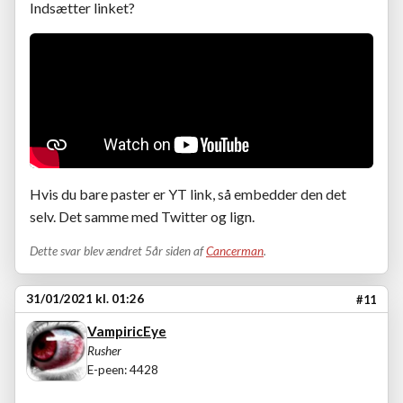
Indsætter linket?
Hvis du bare paster er YT link, så embedder den det
selv. Det samme med Twitter og lign.
Dette svar blev ændret 5år siden af
Cancerman
.
31/01/2021 kl. 01:26
#11
VampiricEye
Rusher
E-peen: 4428