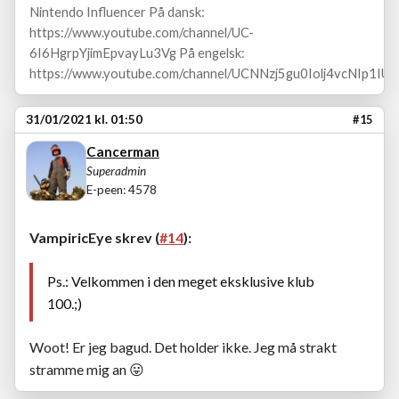
Nintendo Influencer På dansk:
https://www.youtube.com/channel/UC-
6I6HgrpYjimEpvayLu3Vg På engelsk:
https://www.youtube.com/channel/UCNNzj5gu0Iolj4vcNIp1IUA
31/01/2021 kl. 01:50
#15
Cancerman
Superadmin
E-peen: 4578
VampiricEye skrev (
#14
):
Ps.: Velkommen i den meget eksklusive klub
100.;)
Woot! Er jeg bagud. Det holder ikke. Jeg må strakt
stramme mig an
😛