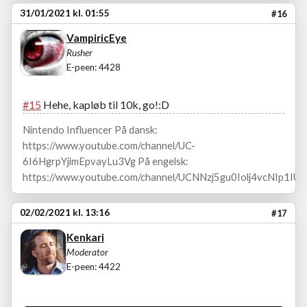
31/01/2021 kl. 01:55
#16
VampiricEye
Rusher
E-peen: 4428
#15
Hehe, kapløb til 10k, go!:D
Nintendo Influencer På dansk:
https://www.youtube.com/channel/UC-
6I6HgrpYjimEpvayLu3Vg På engelsk:
https://www.youtube.com/channel/UCNNzj5gu0Iolj4vcNIp1IUA
02/02/2021 kl. 13:16
#17
Kenkari
Moderator
E-peen: 4422