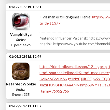
01/06/2026 kl. 10:31
Hvis man er til Ringenes Herre:
https://w
tirith-11377
VampiricEye
Nintendo Influencer På dansk: https://ww
Rusher
engelsk: https://www.youtube.com/channe
E-peen: 4426
01/06/2026 kl. 10:49
https://klodsbiksen.dk/shop/12-legoreg
utm\_source=kelkoodk&utm\_medium=cp
KelkooGroup&kgclid=Cj0KCQjw2\_TQB
RetardedWookie
XhziHU5BNOaAaAhiNbmp5pVYTzUzZNk
Rusher
_term=96952966
E-peen: 335
01/06/2026 kl. 11:07