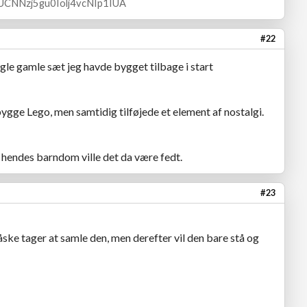
l/UCNNzj5gu0Iolj4vcNIp1IUA
#22
le gamle sæt jeg havde bygget tilbage i start
gge Lego, men samtidig tilføjede et element af nostalgi.
 hendes barndom ville det da være fedt.
#23
åske tager at samle den, men derefter vil den bare stå og