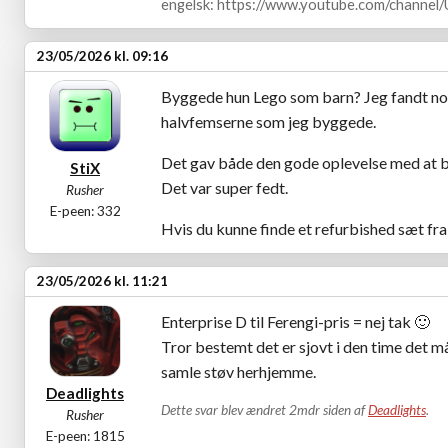
engelsk: https://www.youtube.com/channe
23/05/2026 kl. 09:16
Byggede hun Lego som barn? Jeg fandt nog
halvfemserne som jeg byggede.
Det gav både den gode oplevelse med at by
StiX
Det var super fedt.
Rusher
E-peen: 332
Hvis du kunne finde et refurbished sæt fra
23/05/2026 kl. 11:21
Enterprise D til Ferengi-pris = nej tak
🙂
Tror bestemt det er sjovt i den time det m
samle støv herhjemme.
Deadlights
Dette svar blev ændret 2mdr siden af
Deadlights
.
Rusher
E-peen: 1815