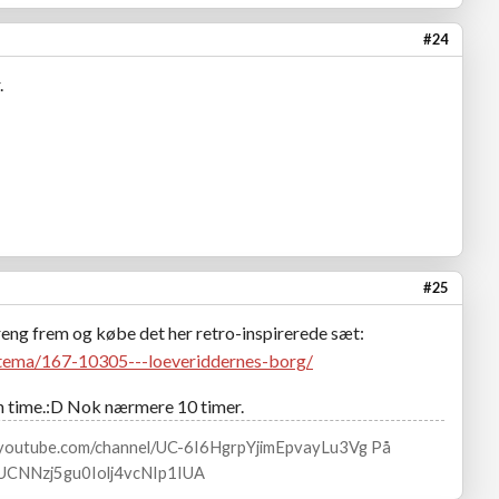
#24
.
#25
eng frem og købe det her retro-inspirerede sæt:
-tema/167-10305---loeveriddernes-borg/
n time.:D Nok nærmere 10 timer.
w.youtube.com/channel/UC-6I6HgrpYjimEpvayLu3Vg På
l/UCNNzj5gu0Iolj4vcNIp1IUA