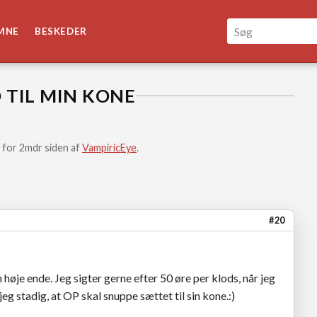
MNE
BESKEDER
 TIL MIN KONE
 for 2mdr siden af
VampiricEye
.
#20
en høje ende. Jeg sigter gerne efter 50 øre per klods, når jeg
eg stadig, at OP skal snuppe sættet til sin kone.:)