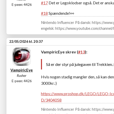
#17
Det er Legoklodser også. Det er anska
E-peen: 4426
#18
Spændende!👀
Nintendo Influencer På dansk: https://ww
engelsk: https://www.youtube.com/channe
22/05/2026 kl. 20:37
VampiricEye skrev (
#13
):
Så er der styr på julegaven til Trekkien.:
VampiricEye
Rusher
Hvis nogen stadig mangler den, så kan den n
E-peen: 4426
3000kr.:)
https://www.proshop.dk/LEGO/LEGO-Ico
D/3404058
Nintendo Influencer På dansk: https://ww