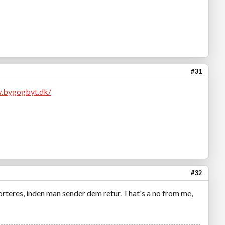
#31
w.bygogbyt.dk/
#32
orteres, inden man sender dem retur. That's a no from me,