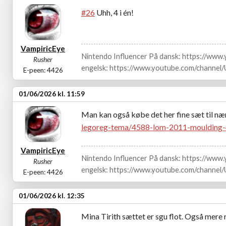
#26
Uhh, 4 i én!
VampiricEye
Nintendo Influencer På dansk: https://ww
Rusher
engelsk: https://www.youtube.com/channe
E-peen: 4426
01/06/2026 kl. 11:59
Man kan også købe det her fine sæt til n
legoreg-tema/4588-lom-2011-moulding
VampiricEye
Nintendo Influencer På dansk: https://ww
Rusher
engelsk: https://www.youtube.com/channe
E-peen: 4426
01/06/2026 kl. 12:35
Mina Tirith sættet er sgu flot. Også mere r