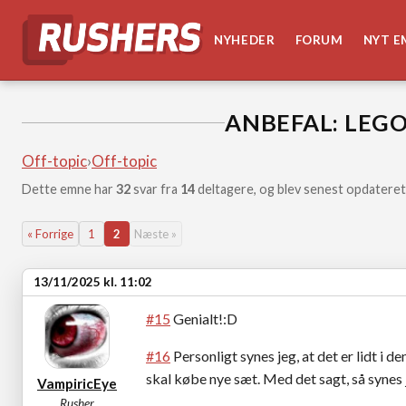
NYHEDER
FORUM
NYT E
ANBEFAL: LEGO
Off-topic
›
Off-topic
Dette emne har
32
svar fra
14
deltagere, og blev senest opdateret
« Forrige
1
2
Næste »
13/11/2025 kl. 11:02
#15
Genialt!:D
#16
Personligt synes jeg, at det er lidt i d
skal købe nye sæt. Med det sagt, så synes j
VampiricEye
Rusher