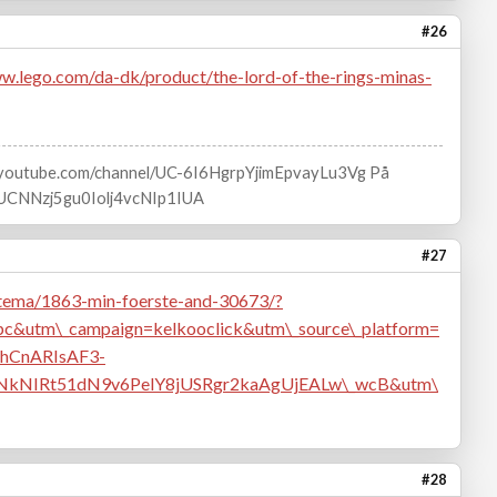
#26
ww.lego.com/da-dk/product/the-lord-of-the-rings-minas-
w.youtube.com/channel/UC-6I6HgrpYjimEpvayLu3Vg På
l/UCNNzj5gu0Iolj4vcNIp1IUA
#27
-tema/1863-min-foerste-and-30673/?
c&utm\_campaign=kelkooclick&utm\_source\_platform=
hCnARIsAF3-
NIRt51dN9v6PelY8jUSRgr2kaAgUjEALw\_wcB&utm\
#28