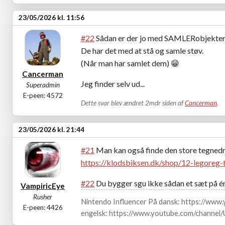
23/05/2026 kl. 11:56
#22
Sådan er der jo med SAMLERobjekter
De har det med at stå og samle støv.
(Når man har samlet dem) 😁
Cancerman
Jeg finder selv ud...
Superadmin
E-peen: 4572
Dette svar blev ændret 2mdr siden af
Cancerman
.
23/05/2026 kl. 21:44
#21
Man kan også finde den store tegnedr
https://klodsbiksen.dk/shop/12-legoreg
#22
Du bygger sgu ikke sådan et sæt på é
VampiricEye
Rusher
Nintendo Influencer På dansk: https://ww
E-peen: 4426
engelsk: https://www.youtube.com/channe