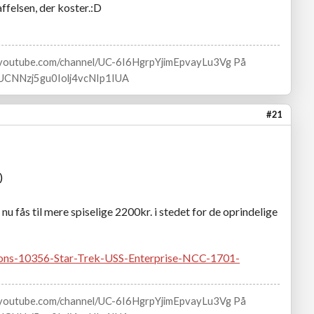
ffelsen, der koster.:D
w.youtube.com/channel/UC-6I6HgrpYjimEpvayLu3Vg På
l/UCNNzj5gu0Iolj4vcNIp1IUA
#21
)
u fås til mere spiselige 2200kr. i stedet for de oprindelige
ns-10356-Star-Trek-USS-Enterprise-NCC-1701-
w.youtube.com/channel/UC-6I6HgrpYjimEpvayLu3Vg På