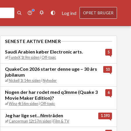
Log ind
OPRET BRUGER
SENESTE AKTIVE EMNER
Saudi Arabien køber Electronic arts.
5
af
FunteX
1t 9m siden
i
Off-topic
QuakeCon 2026 starter denne uge – 30 års
10
jubilæum
af
Nickell
1t 14m siden
i
Nyheder
Nogen der har rodet med q3mme (Quake 3
6
Movie Maker Edition)?
af
Winz
4t 56m siden
i
Off-topic
Jeg har lige set...filmtråden
1.193
af
Cancerman
12t 57m siden
i
Film & TV