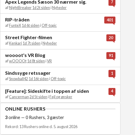
Apex Legends Sæson 30 nærmer sig.
7
af
NightBreaker
1d 2t siden
i
Nyheder
RIP-tråden
401
af
FunteX
1d 6t siden
i
Off-topic
Street Fighter-filmen
20
af
Kenkari
1d 7t siden
i
Nyheder
woooot's VR Blog
91
af
wOOOOt
1d 8t siden
i
VR
Sindssyge retssager
1
af
Snowball42
1d 16t siden
i
Off-topic
[Feature]: Sideskifte i toppen af siden
4
af
Cancerman
2d 5t siden
i
Fejl og ønsker
ONLINE RUSHERS
3
online — 0 Rushers, 3 gæster
Rekord: 13 Rushers online d. 5. august 2026