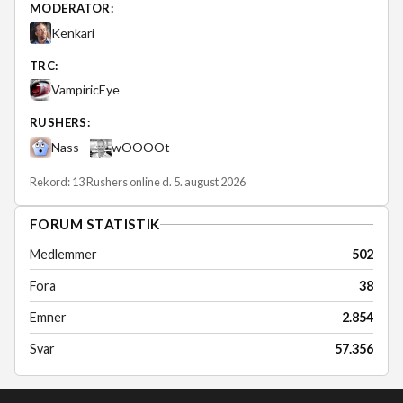
MODERATOR:
Kenkari
TRC:
VampiricEye
RUSHERS:
Nass
wOOOOt
Rekord: 13 Rushers online d. 5. august 2026
FORUM STATISTIK
Medlemmer
502
Fora
38
Emner
2.854
Svar
57.356