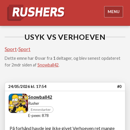
MENU
USYK VS VERHOEVEN
Sport
›
Sport
Dette emne har
0
svar fra
1
deltager, og blev senest opdateret
for 2mdr siden af
Snowball42
.
24/05/2026 kl. 17:54
#0
Snowball42
Rusher
Emnestarter
E-peen: 878
På forhånd havde jeg ikke givet Verhoeven ret mange