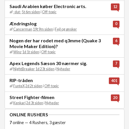
Saudi Arabien køber Electronic arts.
12
af
-dut-
5t 6m siden
i
Off-topic
Ændringslog
0
af
Cancerman
19t 9m siden
i
Fejl og ønsker
Nogen der har rodet med q3mme (Quake 3
6
Movie Maker Edition)?
af
Winz
1d 1t siden
i
Off-topic
Apex Legends Sæson 30 nærmer sig.
7
af
NightBreaker
1d 23t siden
i
Nyheder
RIP-tråden
401
af
FunteX
2d 2t siden
i
Off-topic
Street Fighter-filmen
20
af
Kenkari
2d 3t siden
i
Nyheder
ONLINE RUSHERS
7
online — 4 Rushers, 3 gæster