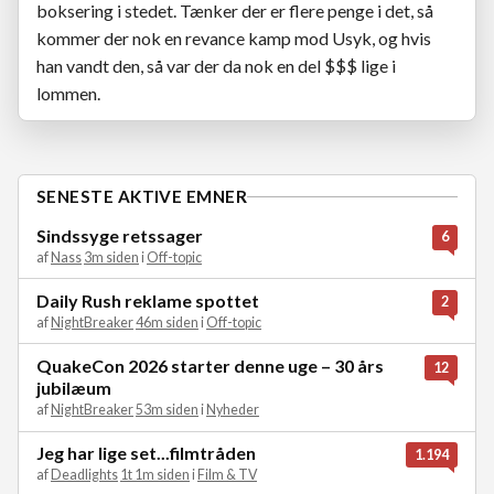
boksering i stedet. Tænker der er flere penge i det, så
kommer der nok en revance kamp mod Usyk, og hvis
han vandt den, så var der da nok en del $$$ lige i
lommen.
SENESTE AKTIVE EMNER
Sindssyge retssager
6
af
Nass
3m siden
i
Off-topic
Daily Rush reklame spottet
2
af
NightBreaker
46m siden
i
Off-topic
QuakeCon 2026 starter denne uge – 30 års
12
jubilæum
af
NightBreaker
53m siden
i
Nyheder
Jeg har lige set...filmtråden
1.194
af
Deadlights
1t 1m siden
i
Film & TV