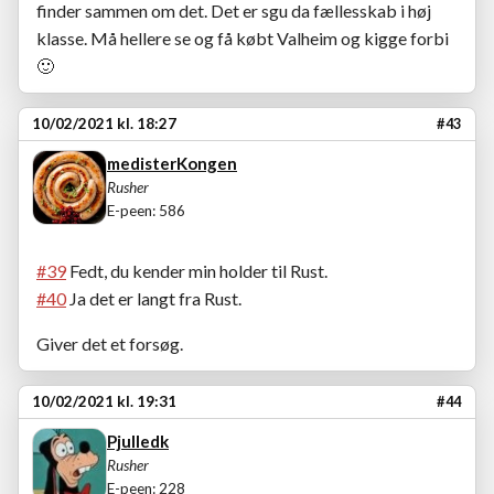
finder sammen om det. Det er sgu da fællesskab i høj
klasse. Må hellere se og få købt Valheim og kigge forbi
🙂
10/02/2021 kl. 18:27
#43
medisterKongen
Rusher
E-peen: 586
#39
Fedt, du kender min holder til Rust.
#40
Ja det er langt fra Rust.
Giver det et forsøg.
10/02/2021 kl. 19:31
#44
Pjulledk
Rusher
E-peen: 228