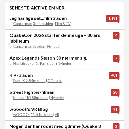
SENESTE AKTIVE EMNER
Jeg har lige set...filmtråden
1.191
af
Cancerman
3t 44m siden
i
Film & TV
QuakeCon 2026 starter denne uge – 30 års
4
jubilæum
af
Cancerman
5t siden
i
Nyheder
Apex Legends Sæson 30 nærmer sig.
7
af
NightBreaker
6t 10m siden
i
Nyheder
RIP-tråden
401
af
FunteX
9t 54m siden
i
Off-topic
Street Fighter-filmen
20
af
Kenkari
10t 58m siden
i
Nyheder
woooot's VR Blog
91
af
wOOOOt
11t 51m siden
i
VR
Nogen der har rodet med q3mme (Quake 3
2