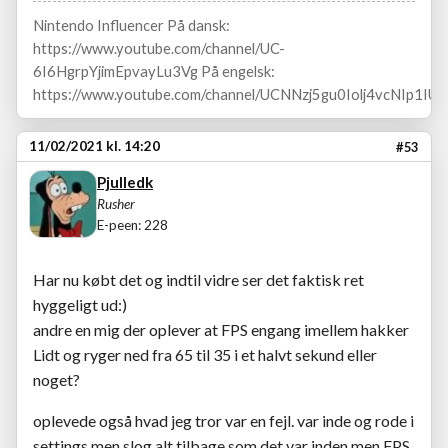
Nintendo Influencer På dansk:
https://www.youtube.com/channel/UC-
6I6HgrpYjimEpvayLu3Vg På engelsk:
https://www.youtube.com/channel/UCNNzj5gu0Iolj4vcNIp1IUA
11/02/2021 kl. 14:20
#53
Pjulledk
Rusher
E-peen: 228
Har nu købt det og indtil vidre ser det faktisk ret
hyggeligt ud:)
andre en mig der oplever at FPS engang imellem hakker
Lidt og ryger ned fra 65 til 35 i et halvt sekund eller
noget?
oplevede også hvad jeg tror var en fejl. var inde og rode i
settings men slog alt tilbage som det var inden men FPS