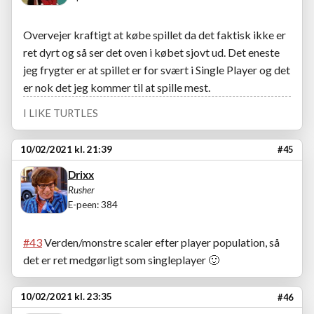
Overvejer kraftigt at købe spillet da det faktisk ikke er
ret dyrt og så ser det oven i købet sjovt ud. Det eneste
jeg frygter er at spillet er for svært i Single Player og det
er nok det jeg kommer til at spille mest.
I LIKE TURTLES
10/02/2021 kl. 21:39
#45
Drixx
Rusher
E-peen: 384
#43
Verden/monstre scaler efter player population, så
det er ret medgørligt som singleplayer
🙂
10/02/2021 kl. 23:35
#46