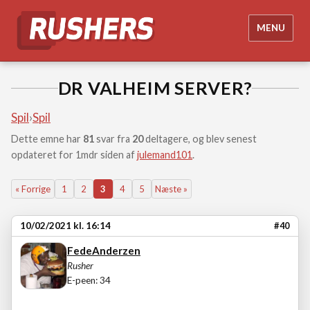
MENU
DR VALHEIM SERVER?
Spil
›
Spil
Dette emne har
81
svar fra
20
deltagere, og blev senest
opdateret for 1mdr siden af
julemand101
.
« Forrige
1
2
3
4
5
Næste »
10/02/2021 kl. 16:14
#40
FedeAnderzen
Rusher
E-peen: 34