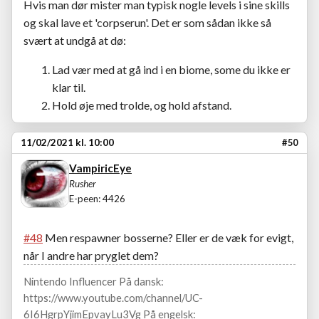
Hvis man dør mister man typisk nogle levels i sine skills
og skal lave et 'corpserun'. Det er som sådan ikke så
svært at undgå at dø:
Lad vær med at gå ind i en biome, some du ikke er
klar til.
Hold øje med trolde, og hold afstand.
11/02/2021 kl. 10:00
#50
VampiricEye
Rusher
E-peen: 4426
#48
Men respawner bosserne? Eller er de væk for evigt,
når I andre har pryglet dem?
Nintendo Influencer På dansk:
https://www.youtube.com/channel/UC-
6I6HgrpYjimEpvayLu3Vg På engelsk: