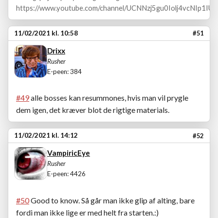
https://www.youtube.com/channel/UCNNzj5gu0Iolj4vcNIp1IUA
11/02/2021 kl. 10:58
#51
Drixx
Rusher
E-peen: 384
#49
alle bosses kan resummones, hvis man vil prygle
dem igen, det kræver blot de rigtige materials.
11/02/2021 kl. 14:12
#52
VampiricEye
Rusher
E-peen: 4426
#50
Good to know. Så går man ikke glip af alting, bare
fordi man ikke lige er med helt fra starten.:)