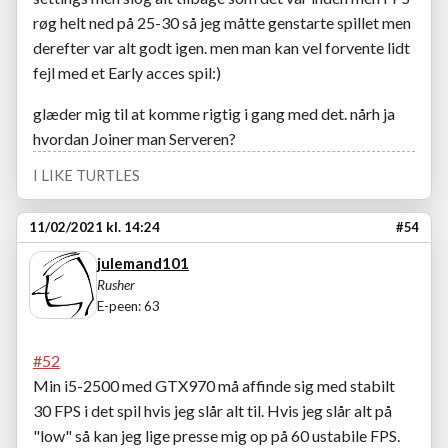
røg helt ned på 25-30 så jeg måtte genstarte spillet men
derefter var alt godt igen. men man kan vel forvente lidt
fejl med et Early acces spil:)
glæder mig til at komme rigtig i gang med det. nårh ja
hvordan Joiner man Serveren?
I LIKE TURTLES
11/02/2021 kl. 14:24
#54
julemand101
Rusher
E-peen: 63
#52
Min i5-2500 med GTX970 må affinde sig med stabilt
30 FPS i det spil hvis jeg slår alt til. Hvis jeg slår alt på
"low" så kan jeg lige presse mig op på 60 ustabile FPS.