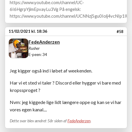
https://www.youtube.com/channel/UC-
6I6HgrpYjimEpvayLu3Vg På engelsk:
https://www.youtube.com/channel/UCNNzj5gu0Iolj4vcNIp1IUA
11/02/2021 kl. 18:36
#58
FedeAnderzen
Rusher
E-peen: 34
Jeg kigger også ind i løbet af weekenden.
Har vi et sted vi taler ? Discord eller hygger vi bare med
kropssproget ?
Nvm: jeg kiggede lige lidt længere oppe og kan se vi har
vores egen kanal....
Dette svar blev ændret 5år siden af
FedeAnderzen
.