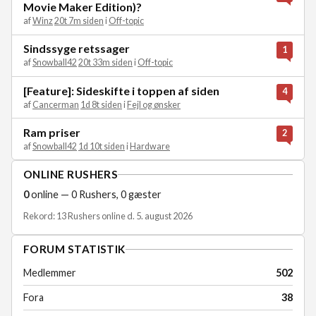
Movie Maker Edition)?
af
Winz
20t 7m siden
i
Off-topic
Sindssyge retssager
1
af
Snowball42
20t 33m siden
i
Off-topic
[Feature]: Sideskifte i toppen af siden
4
af
Cancerman
1d 8t siden
i
Fejl og ønsker
Ram priser
2
af
Snowball42
1d 10t siden
i
Hardware
ONLINE RUSHERS
0
online — 0 Rushers, 0 gæster
Rekord: 13 Rushers online d. 5. august 2026
FORUM STATISTIK
Medlemmer
502
Fora
38