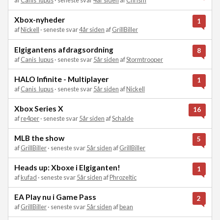
af
Canis_lupus
· seneste svar
4år siden
af
Chrism
Xbox-nyheder
1
af
Nickell
· seneste svar
4år siden
af
GrillBiller
Elgigantens afdragsordning
8
af
Canis_lupus
· seneste svar
5år siden
af
Stormtrooper
HALO Infinite - Multiplayer
1
af
Canis_lupus
· seneste svar
5år siden
af
Nickell
Xbox Series X
16
af
re4per
· seneste svar
5år siden
af
Schalde
MLB the show
5
af
GrillBiller
· seneste svar
5år siden
af
GrillBiller
Heads up: Xboxe i Elgiganten!
1
af
kufad
· seneste svar
5år siden
af
Phrozeltic
EA Play nu i Game Pass
2
af
GrillBiller
· seneste svar
5år siden
af
bean