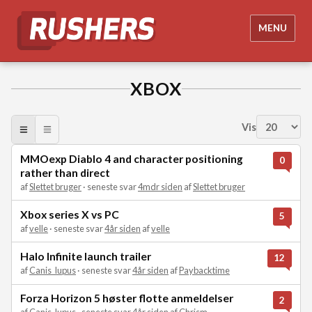
MENU
XBOX
Vis
MMOexp Diablo 4 and character positioning
0
rather than direct
af
Slettet bruger
· seneste svar
4mdr siden
af
Slettet bruger
Xbox series X vs PC
5
af
velle
· seneste svar
4år siden
af
velle
Halo Infinite launch trailer
12
af
Canis_lupus
· seneste svar
4år siden
af
Paybacktime
Forza Horizon 5 høster flotte anmeldelser
2