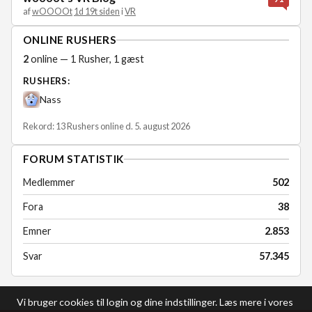
af
wOOOOt
1d 19t siden
i
VR
ONLINE RUSHERS
2
online — 1 Rusher, 1 gæst
RUSHERS:
Nass
Rekord: 13 Rushers online d. 5. august 2026
FORUM STATISTIK
Medlemmer
502
Fora
38
Emner
2.853
Svar
57.345
Vi bruger cookies til login og dine indstillinger. Læs mere i vores