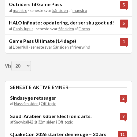
Outriders til Game Pass
5
af
maestro
· seneste svar
5år siden
af
maestro
HALO Infinate : opdatering, der ser sku godt ud!
5
af
Canis_lupus
· seneste svar
5år siden
af
Elocon
Game Pass Ultimate (14 dage)
1
af
LiberNull
· seneste svar
5år siden
af
riverwind
Vis
SENESTE AKTIVE EMNER
Sindssyge retssager
2
af
Nass
4m siden
i
Off-topic
Saudi Arabien køber Electronic arts.
9
af
Snowball42
1t 32m siden
i
Off-topic
QuakeCon 2026 starter denne uge – 30 års
11