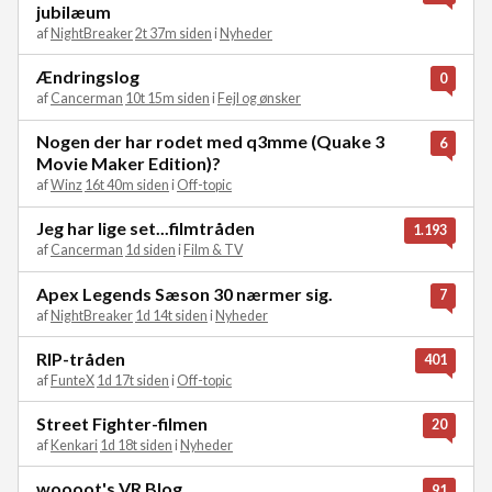
jubilæum
af
NightBreaker
2t 37m siden
i
Nyheder
Ændringslog
0
af
Cancerman
10t 15m siden
i
Fejl og ønsker
Nogen der har rodet med q3mme (Quake 3
6
Movie Maker Edition)?
af
Winz
16t 40m siden
i
Off-topic
Jeg har lige set...filmtråden
1.193
af
Cancerman
1d siden
i
Film & TV
Apex Legends Sæson 30 nærmer sig.
7
af
NightBreaker
1d 14t siden
i
Nyheder
RIP-tråden
401
af
FunteX
1d 17t siden
i
Off-topic
Street Fighter-filmen
20
af
Kenkari
1d 18t siden
i
Nyheder
woooot's VR Blog
91