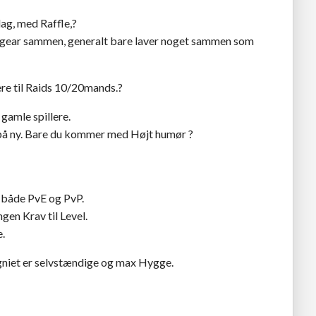
dag, med Raffle,?
er gear sammen, generalt bare laver noget sammen som
re til Raids 10/20mands.?
amle spillere.
t på ny. Bare du kommer med Højt humør ?
 både PvE og PvP.
ngen Krav til Level.
.
gniet er selvstændige og max Hygge.