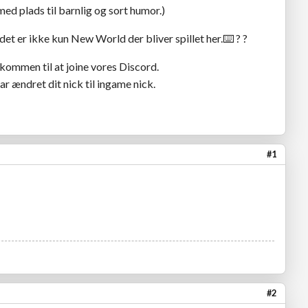
d plads til barnlig og sort humor.)
et er ikke kun New World der bliver spillet her.⌨️ ?️ ?
kommen til at joine vores Discord.
r ændret dit nick til ingame nick.
#1
#2