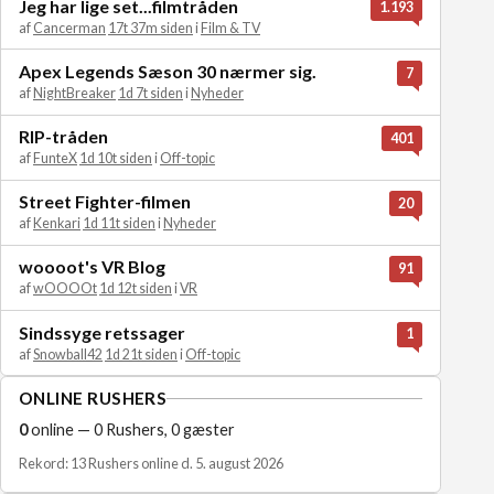
Jeg har lige set...filmtråden
1.193
af
Cancerman
17t 37m siden
i
Film & TV
Apex Legends Sæson 30 nærmer sig.
7
af
NightBreaker
1d 7t siden
i
Nyheder
RIP-tråden
401
af
FunteX
1d 10t siden
i
Off-topic
Street Fighter-filmen
20
af
Kenkari
1d 11t siden
i
Nyheder
woooot's VR Blog
91
af
wOOOOt
1d 12t siden
i
VR
Sindssyge retssager
1
af
Snowball42
1d 21t siden
i
Off-topic
ONLINE RUSHERS
0
online — 0 Rushers, 0 gæster
Rekord: 13 Rushers online d. 5. august 2026