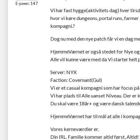
E-peen: 147
Vi har fast hygge(aktivitets dag) hver tirs
hvor vi køre dungeons, portal runs, farm
kompagni.?
Dog nu med den nye patch får vi en dag me
HjemmeVærnet er også stedet for Nye og g
Alle vil kunne være med da Vi starter hel
Server: NYX
Faction: Covernant(Gul)
Vi er et casual kompagni som har focus på
Vi har plads til Alle uanset Niveau. Der er i
Du skal være 18år+ og være dansk talende
HjemmeVærnet har til mål at alle i kompa
Vores kerneværdier er.
Din IRL. Familie kommer altid først, Altid!