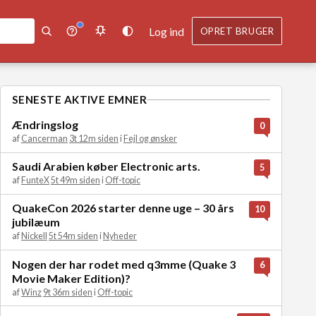
Log ind
OPRET BRUGER
SENESTE AKTIVE EMNER
Ændringslog
0
af
Cancerman
3t 12m siden
i
Fejl og ønsker
Saudi Arabien køber Electronic arts.
5
af
FunteX
5t 49m siden
i
Off-topic
QuakeCon 2026 starter denne uge – 30 års
10
jubilæum
af
Nickell
5t 54m siden
i
Nyheder
Nogen der har rodet med q3mme (Quake 3
6
Movie Maker Edition)?
af
Winz
9t 36m siden
i
Off-topic