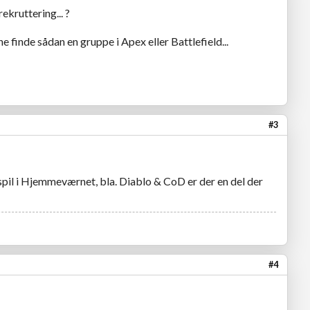
ekruttering... ?
 finde sådan en gruppe i Apex eller Battlefield...
#3
e spil i Hjemmeværnet, bla. Diablo & CoD er der en del der
#4