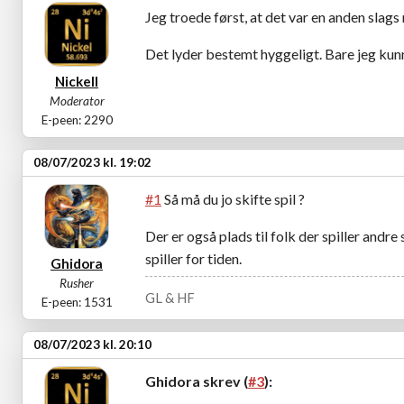
Jeg troede først, at det var en anden slags r
Det lyder bestemt hyggeligt. Bare jeg kunne
Nickell
Moderator
E-peen: 2290
08/07/2023 kl. 19:02
#1
Så må du jo skifte spil ?
Der er også plads til folk der spiller andr
spiller for tiden.
Ghidora
Rusher
GL & HF
E-peen: 1531
08/07/2023 kl. 20:10
Ghidora skrev (
#3
):