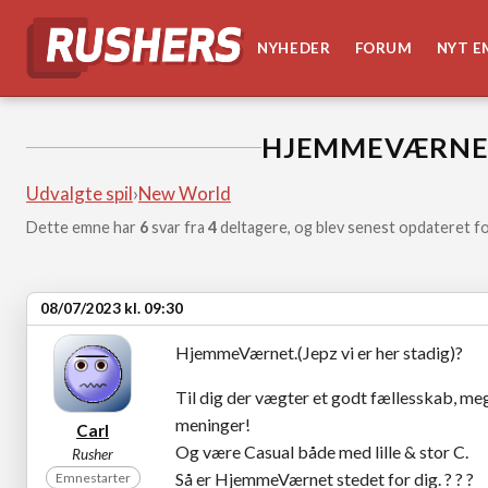
NYHEDER
FORUM
NYT E
HJEMMEVÆRNE
Udvalgte spil
›
New World
Dette emne har
6
svar fra
4
deltagere, og blev senest opdateret fo
08/07/2023 kl. 09:30
HjemmeVærnet.(Jepz vi er her stadig)?
Til dig der vægter et godt fællesskab, meg
meninger!
Carl
Og være Casual både med lille & stor C.
Rusher
Så er HjemmeVærnet stedet for dig. ? ? ?
Emnestarter