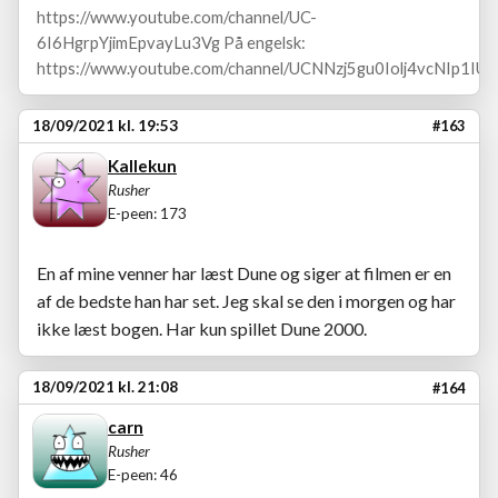
https://www.youtube.com/channel/UC-
6I6HgrpYjimEpvayLu3Vg På engelsk:
https://www.youtube.com/channel/UCNNzj5gu0Iolj4vcNIp1IUA
18/09/2021 kl. 19:53
#163
Kallekun
Rusher
E-peen: 173
En af mine venner har læst Dune og siger at filmen er en
af de bedste han har set. Jeg skal se den i morgen og har
ikke læst bogen. Har kun spillet Dune 2000.
18/09/2021 kl. 21:08
#164
carn
Rusher
E-peen: 46