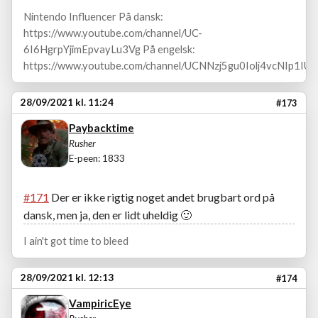
Nintendo Influencer På dansk:
https://www.youtube.com/channel/UC-
6I6HgrpYjimEpvayLu3Vg På engelsk:
https://www.youtube.com/channel/UCNNzj5gu0Iolj4vcNIp1IUA
28/09/2021 kl. 11:24
#173
Paybacktime
Rusher
E-peen: 1833
#171
Der er ikke rigtig noget andet brugbart ord på
dansk, men ja, den er lidt uheldig
🙂
I ain't got time to bleed
28/09/2021 kl. 12:13
#174
VampiricEye