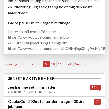
ind. Så sådan en lang film med en stor sodavand er altså
en udfordring. Jeg sad også og holdt mig den sidste
halve time.:D
Giv os pauser midt i lange film tilbage!
Nintendo Influencer På dansk:
https://www.youtube.com/channel/UC-
6I6HgrpYjimEpvayLu3Vg På engelsk:
https://www.youtube.com/channel/UCNNzj5gu0Iolj4vcNIp1IUA
« Forrige
1
…
7
8
9
10
11
…
60
Næste »
SENESTE AKTIVE EMNER
Jeg har lige set...filmtråden
1.198
af
Schalde
14t 19m siden
i
Film & TV
QuakeCon 2026 starter denne uge – 30 års
14
jubilæum