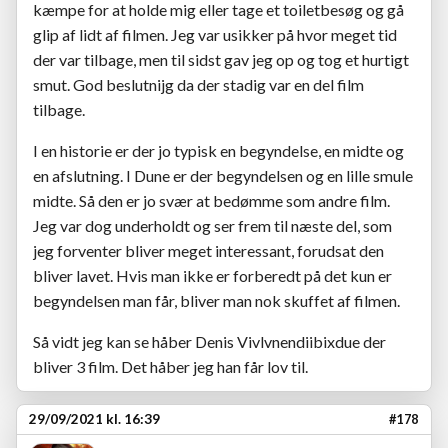
kæmpe for at holde mig eller tage et toiletbesøg og gå
glip af lidt af filmen. Jeg var usikker på hvor meget tid
der var tilbage, men til sidst gav jeg op og tog et hurtigt
smut. God beslutnijg da der stadig var en del film
tilbage.
I en historie er der jo typisk en begyndelse, en midte og
en afslutning. I Dune er der begyndelsen og en lille smule
midte. Så den er jo svær at bedømme som andre film.
Jeg var dog underholdt og ser frem til næste del, som
jeg forventer bliver meget interessant, forudsat den
bliver lavet. Hvis man ikke er forberedt på det kun er
begyndelsen man får, bliver man nok skuffet af filmen.
Så vidt jeg kan se håber Denis Vivlvnendiibixdue der
bliver 3 film. Det håber jeg han får lov til.
29/09/2021 kl. 16:39
#178