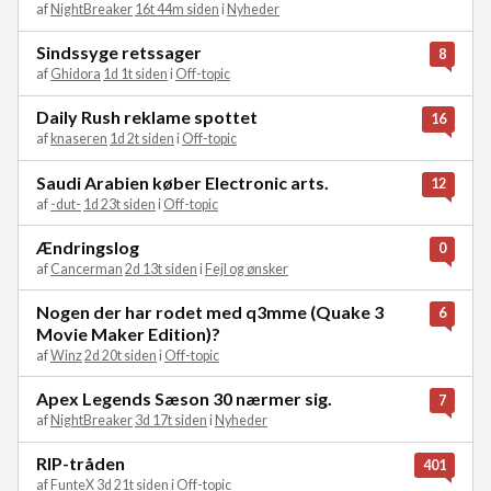
af
NightBreaker
16t 44m siden
i
Nyheder
Sindssyge retssager
8
af
Ghidora
1d 1t siden
i
Off-topic
Daily Rush reklame spottet
16
af
knaseren
1d 2t siden
i
Off-topic
Saudi Arabien køber Electronic arts.
12
af
-dut-
1d 23t siden
i
Off-topic
Ændringslog
0
af
Cancerman
2d 13t siden
i
Fejl og ønsker
Nogen der har rodet med q3mme (Quake 3
6
Movie Maker Edition)?
af
Winz
2d 20t siden
i
Off-topic
Apex Legends Sæson 30 nærmer sig.
7
af
NightBreaker
3d 17t siden
i
Nyheder
RIP-tråden
401
af
FunteX
3d 21t siden
i
Off-topic