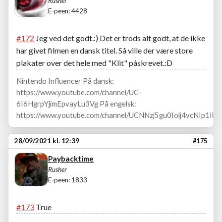
Rusher
E-peen: 4428
#172
Jeg ved det godt.:) Det er trods alt godt, at de ikke
har givet filmen en dansk titel. Så ville der være store
plakater over det hele med "Klit" påskrevet.:D
Nintendo Influencer På dansk:
https://www.youtube.com/channel/UC-
6I6HgrpYjimEpvayLu3Vg På engelsk:
https://www.youtube.com/channel/UCNNzj5gu0Iolj4vcNIp1IUA
28/09/2021 kl. 12:39
#175
Paybacktime
Rusher
E-peen: 1833
#173
True