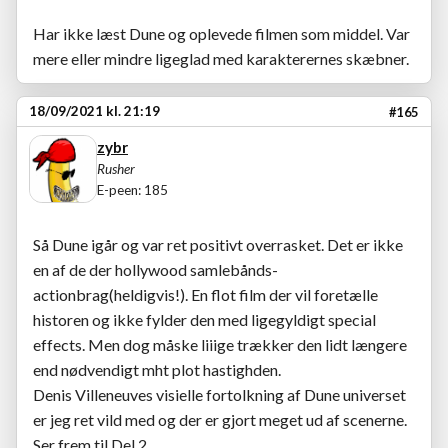
Har ikke læst Dune og oplevede filmen som middel. Var
mere eller mindre ligeglad med karakterernes skæbner.
18/09/2021 kl. 21:19
#165
zybr
Rusher
E-peen: 185
Så Dune igår og var ret positivt overrasket. Det er ikke
en af de der hollywood samlebånds-
actionbrag(heldigvis!). En flot film der vil foretælle
historen og ikke fylder den med ligegyldigt special
effects. Men dog måske liiige trækker den lidt længere
end nødvendigt mht plot hastighden.
Denis Villeneuves visielle fortolkning af Dune universet
er jeg ret vild med og der er gjort meget ud af scenerne.
Ser frem til Del 2.