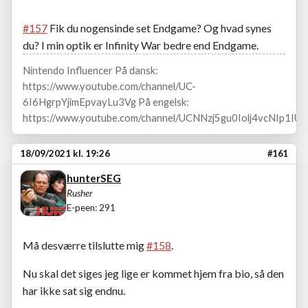
#157
Fik du nogensinde set Endgame? Og hvad synes
du? I min optik er Infinity War bedre end Endgame.
Nintendo Influencer På dansk:
https://www.youtube.com/channel/UC-
6I6HgrpYjimEpvayLu3Vg På engelsk:
https://www.youtube.com/channel/UCNNzj5gu0Iolj4vcNIp1IUA
18/09/2021 kl. 19:26
#161
hunterSEG
Rusher
E-peen: 291
Må desværre tilslutte mig
#158
.
Nu skal det siges jeg lige er kommet hjem fra bio, så den
har ikke sat sig endnu.