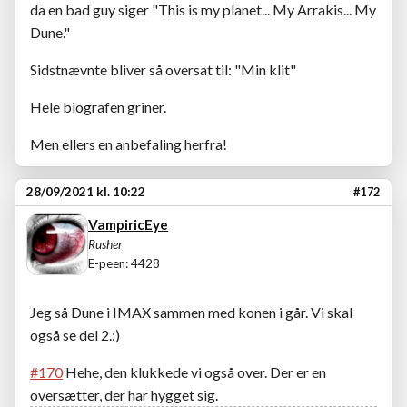
da en bad guy siger "This is my planet... My Arrakis... My
Dune."
Sidstnævnte bliver så oversat til: "Min klit"
Hele biografen griner.
Men ellers en anbefaling herfra!
28/09/2021 kl. 10:22
#172
VampiricEye
Rusher
E-peen: 4428
Jeg så Dune i IMAX sammen med konen i går. Vi skal
også se del 2.:)
#170
Hehe, den klukkede vi også over. Der er en
oversætter, der har hygget sig.