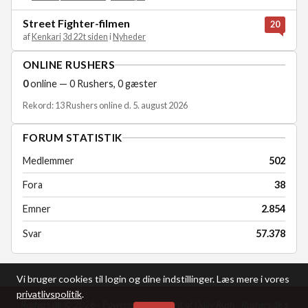
Street Fighter-filmen
20
af
Kenkari
3d 22t siden
i
Nyheder
ONLINE RUSHERS
0
online — 0 Rushers, 0 gæster
Rekord: 13 Rushers online d. 5. august 2026
FORUM STATISTIK
Medlemmer
502
Fora
38
Emner
2.854
Svar
57.378
Vi bruger cookies til login og dine indstillinger. Læs mere i vores
privatlivspolitik
.
Rushers.dk © 2026 - Powered by the spirit of Daily Rush -
Rushers.dk's