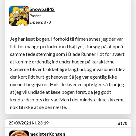
Snowball42
Rusher
E-peen: 878
Jeg har læst bogen. I forhold til filmen synes jeg der var
lidt for mange perioder med høj lyd, i forsøg på at opnå
samme fede stemning som i Blade Runner, lidt for svært
at komme ordentlig ind under huden på karakterne.
Scenerne bliver trukket lige langt ud, og invasionen blev
der kørt lidt hurtigt henover. Så jeg var egentlig ikke
ovenud begejstret. Hvis de laver en opfølger, så tror jeg
at jeg vil undlade at læse bogen først, da jeg godt
kendte de plots der var. Men i det mindste ikke skræmt
nok til ikke at se den næste.
25/09/2021 kl. 23:19
#170
medisterKongen