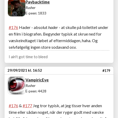
Paybacktime
Rusher
E-peen: 1833
#176
Hader - absolut
hader
- at skulle på toilettet under
en film i biografen. Begynder typisk at skrue ned for
væskeindtaget i løbet af eftermiddagen, haha. Og
selvfølgelig ingen store sodavand osv.
I ain't got time to bleed
29/09/2021 kl. 16:52
#179
VampiricEye
Rusher
E-peen: 4428
#176
&
#177
Jeg tror typisk, at jeg tisser hver anden
time eller sådan noget, når der ryger godt med væske