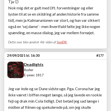
Tja
🙂
Nok mig det er galt med (ift. forventninger og eller
lysten til at se en skildring af anden historie fra samme
tid), men ja Kalmarunionen var stort, og hun var sikkert
også en 'sej dame' - men ihvertfald følte jeg ikke nogen
spænding, en masse dialog, jeg var mellem fornøjet.
Dette svar blev ændret 4år siden af
SealDK
.
29/09/2021 kl. 16:30
#177
Deadlights
Rusher
E-peen: 1817
Jeg var inde og se Dune sidste uge. Pga. Corona har jeg
ikke været i biffen meget længe, så jeg lavede en rookie
fejl og drak min Cola tidligt. Det betød jeg sad længe i
midten af filmen og spekulerede på, om jeg skulle