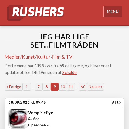
MENU
JEG HAR LIGE
SET...FILMTRÅDEN
Medier/Kunst/Kultur
›
Film & TV
Dette emne har
1198
svar fra
69
deltagere, og blev senest
opdateret for 14t 19m siden af
Schalde
.
« Forrige
1
…
7
8
9
10
11
…
60
Næste »
18/09/2021 kl. 09:45
#160
VampiricEye
Rusher
E-peen: 4428