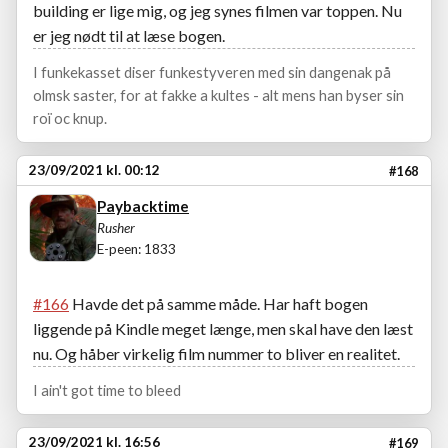
building er lige mig, og jeg synes filmen var toppen. Nu
er jeg nødt til at læse bogen.
I funkekasset diser funkestyveren med sin dangenak på
olmsk saster, for at fakke a kultes - alt mens han byser sin
roï oc knup.
23/09/2021 kl. 00:12
#168
Paybacktime
Rusher
E-peen: 1833
#166
Havde det på samme måde. Har haft bogen
liggende på Kindle meget længe, men skal have den læst
nu. Og håber virkelig film nummer to bliver en realitet.
I ain't got time to bleed
23/09/2021 kl. 16:56
#169