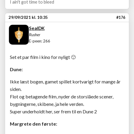
I ain't got time to bleed
29/09/2021 kl. 10:35
#176
SealDK
Rusher
E-peen: 266
Set et par film i kino for nyligt
🙂
Dune:
Ikke læst bogen, gamet spillet kortvarigt for mange år
siden.
Flot og betagende film, nyder de storslåede scener,
bygningerne, skibene, ja hele verden.
Super underholdt her, ser frem til en Dune 2
Margrete den første: