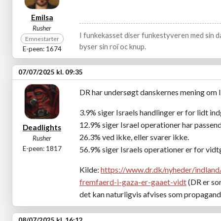
Emilsa
Rusher
I funkekasset diser funkestyveren med sin da
Emnestarter
byser sin roï oc knup.
E-peen: 1674
07/07/2025 kl. 09:35
DR har undersøgt danskernes mening om Isr
3.9% siger Israels handlinger er for lidt in
12.9% siger Israel operationer har passen
Deadlights
26.3% ved ikke, eller svarer ikke.
Rusher
E-peen: 1817
56.9% siger Israels operationer er for vid
Kilde:
https://www.dr.dk/nyheder/indland
fremfaerd-i-gaza-er-gaaet-vidt
(DR er so
det kan naturligvis afvises som propagand
08/07/2025 kl. 16:12