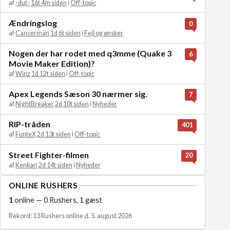
af
-dut-
16t 4m siden
i
Off-topic
Ændringslog
0
af
Cancerman
1d 6t siden
i
Fejl og ønsker
Nogen der har rodet med q3mme (Quake 3
6
Movie Maker Edition)?
af
Winz
1d 12t siden
i
Off-topic
Apex Legends Sæson 30 nærmer sig.
7
af
NightBreaker
2d 10t siden
i
Nyheder
RIP-tråden
401
af
FunteX
2d 13t siden
i
Off-topic
Street Fighter-filmen
20
af
Kenkari
2d 14t siden
i
Nyheder
ONLINE RUSHERS
1
online — 0 Rushers, 1 gæst
Rekord: 13 Rushers online d. 5. august 2026