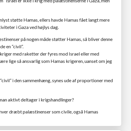
gen “Israel er ikke i krig med palæstinenserne i Gaza, men
enlyst støtte Hamas, ellers havde Hamas fået langt mere
viteter i Gaza ved højlys dag.
alæstinenser på nogen måde støtter Hamas, så bliver denne
 en “civil”.
 kriger med raketter der fyres mod Israel eller med
 være lige så ansvarlig som Hamas krigeren, uanset om jeg
n “civil” i den sammenhæng, synes ude af proportioner med
man aktivt deltager i krigshandlinger?
hver dræbt palæstinenser som civile, også Hamas