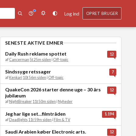
Log ind
OPRET BRUGER
SENESTE AKTIVE EMNER
Daily Rush reklame spottet
12
af
Cancerman
5t 25m siden
i
Off-topic
Sindssyge retssager
7
af
Kenkari
10t 56m siden
i
Off-topic
QuakeCon 2026 starter denne uge – 30 års
12
jubilæum
af
NightBreaker
11t 50m siden
i
Nyheder
Jeg har lige set...filmtråden
1.194
af
Deadlights
11t 59m siden
i
Film & TV
Saudi Arabien køber Electronic arts.
12