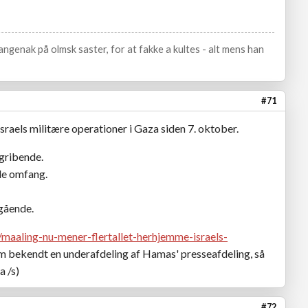
ngenak på olmsk saster, for at fakke a kultes - alt mens han
#71
aels militære operationer i Gaza siden 7. oktober.
dgribende.
de omfang.
tgående.
/maaling-nu-mener-flertallet-herhjemme-israels-
m bekendt en underafdeling af Hamas' presseafdeling, så
a /s)
#72