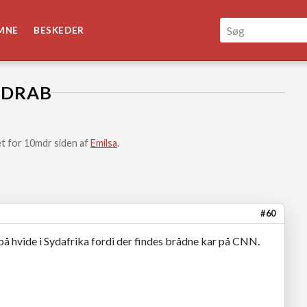
MNE
BESKEDER
EDRAB
t for 10mdr siden af
Emilsa
.
#60
på hvide i Sydafrika fordi der findes brådne kar på CNN.