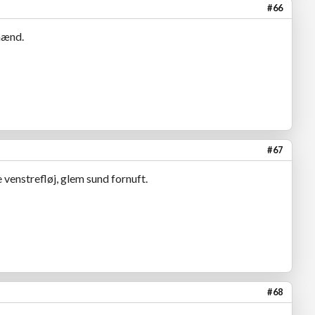
#66
mænd.
#67
 venstrefløj, glem sund fornuft.
#68