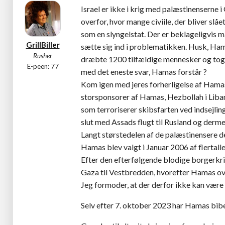
Israel er ikke i krig med palæstinenserne
overfor, hvor mange civiile, der bliver slåe
som en slyngelstat. Der er beklageligvis 
GrillBiller
sætte sig ind i problematikken. Husk, Hama
Rusher
dræbte 1200 tilfældige mennesker og tog ov
E-peen: 77
med det eneste svar, Hamas forstår ?
Kom igen med jeres forherligelse af Hamas
storsponsorer af Hamas, Hezbollah i Lib
som terroriserer skibsfarten ved indsejling
slut med Assads flugt til Rusland og dermed
Langt størstedelen af de palæstinensere d
Hamas blev valgt i Januar 2006 af flertall
Efter den efterfølgende blodige borgerkr
Gaza til Vestbredden, hvorefter Hamas o
Jeg formoder, at der derfor ikke kan være
Selv efter 7. oktober 2023 har Hamas bib