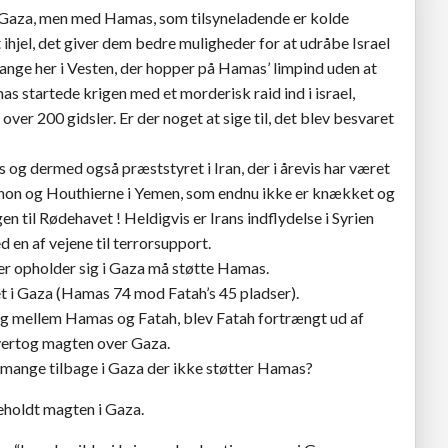
 i Gaza, men med Hamas, som tilsyneladende er kolde
t ihjel, det giver dem bedre muligheder for at udråbe Israel
mange her i Vesten, der hopper på Hamas’ limpind uden at
s startede krigen med et morderisk raid ind i israel,
er 200 gidsler. Er der noget at sige til, det blev besvaret
 og dermed også præststyret i Iran, der i årevis har været
anon og Houthierne i Yemen, som endnu ikke er knækket og
en til Rødehavet ! Heldigvis er Irans indflydelse i Syrien
 en af vejene til terrorsupport.
er opholder sig i Gaza må støtte Hamas.
et i Gaza (Hamas 74 mod Fatah’s 45 pladser).
ig mellem Hamas og Fatah, blev Fatah fortrængt ud af
vertog magten over Gaza.
 mange tilbage i Gaza der ikke støtter Hamas?
eholdt magten i Gaza.