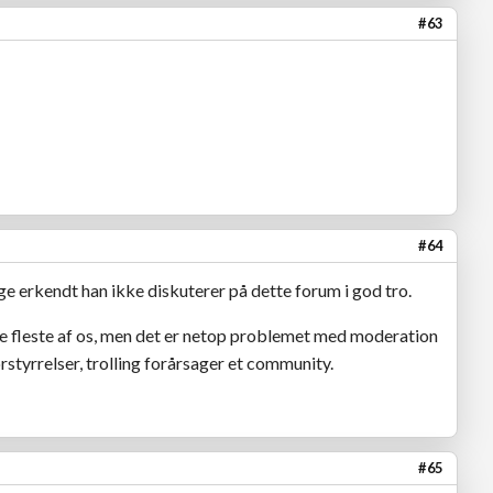
#63
#64
e erkendt han ikke diskuterer på dette forum i god tro.
e fleste af os, men det er netop problemet med moderation
rstyrrelser, trolling forårsager et community.
#65