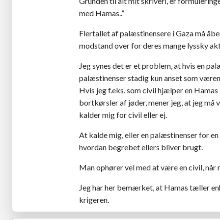
Grunden til alt mit skriveri, er formulerin
med Hamas..”
Flertallet af palæstinensere i Gaza må åb
modstand over for deres mange lyssky akti
Jeg synes det er et problem, at hvis en p
palæstinenser stadig kun anset som værende
Hvis jeg f.eks. som civil hjælper en Hamas
bortkørsler af jøder, mener jeg, at jeg må
kalder mig for civil eller ej.
At kalde mig, eller en palæstinenser for e
hvordan begrebet ellers bliver brugt.
Man ophører vel med at være en civil, når 
Jeg har her bemærket, at Hamas tæller en
krigeren.