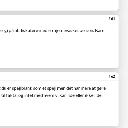
#61
energi på at diskutere med en hjernevasket person. Bare
#62
 du er spejlblank som et spejl men det har mere at gøre
il fakta, og intet med hvem vi kan lide eller ikke lide.