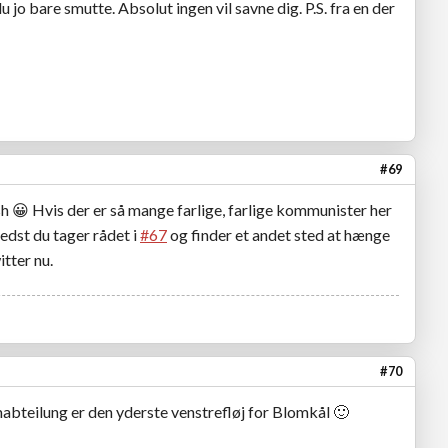
 jo bare smutte. Absolut ingen vil savne dig. P.S. fra en der
#69
sh
😀
Hvis der er så mange farlige, farlige kommunister her
bedst du tager rådet i
#67
og finder et andet sted at hænge
tter nu.
#70
rmabteilung er den yderste venstrefløj for Blomkål
🙂