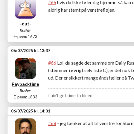
#66
hvis du ikke føler dig hjemme, så kan du
aldrig har stemt på venstrefløjen.
-dut-
Rusher
E-peen: 1673
06/07/2025 kl. 13:37
#66
Lol, du sagde det samme om Daily Ru
(stemmer i øvrigt selv liste C), er det nok 
ud. Der er sikkert mange åndsfæller på Twi
Paybacktime
Rusher
I ain't got time to bleed
E-peen: 1833
06/07/2025 kl. 14:01
#68
- jeg tænker at alt til venstre for Stu