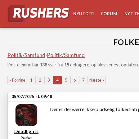
NYHEDER
FORUM
NYT E
FOLK
Politik/Samfund
›
Politik/Samfund
Dette emne har
138
svar fra
19
deltagere, og blev senest opdatere
« Forrige
1
2
3
4
5
6
7
Næste »
05/07/2025 kl. 09:48
Der er desværre ikke pludselig folkedrab 
Deadlights
Rusher