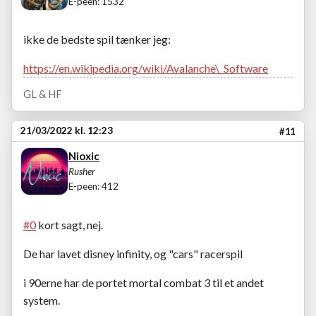
E-peen: 1532
ikke de bedste spil tænker jeg:
https://en.wikipedia.org/wiki/Avalanche\_Software
GL & HF
21/03/2022 kl. 12:23
#11
Nioxic
Rusher
E-peen: 412
#0
kort sagt, nej.
De har lavet disney infinity, og "cars" racerspil
i 90erne har de portet mortal combat 3 til et andet
system.