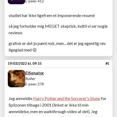
E-peen: 412
studiet har ikke ligefrem et imponerende resumé
så jeg forholder mig MEGET skeptisk, indtil vi ser nogle
reviews
grafisk er det jo pænt nok, men... det er jeg egentlig røv
ligeglad med
😛
19/03/2022 kl. 09:15
#5
ElSenator
Rusher
E-peen: 578
Jeg anmeldte
Harry Potter and the Sorcerer's Stone
for
Spilzonen tilbage i 2001 (linket er ikke til min
anmeldelse, men en walkthrough video af det). Jeg