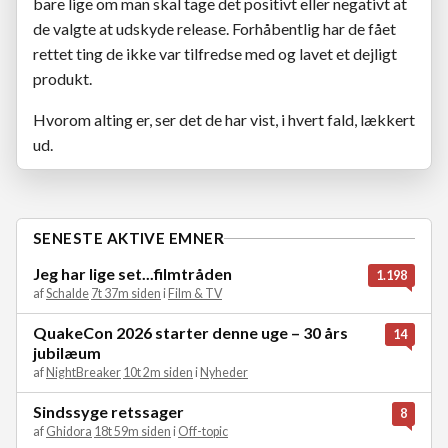
bare lige om man skal tage det positivt eller negativt at
de valgte at udskyde release. Forhåbentlig har de fået
rettet ting de ikke var tilfredse med og lavet et dejligt
produkt.
Hvorom alting er, ser det de har vist, i hvert fald, lækkert
ud.
SENESTE AKTIVE EMNER
Jeg har lige set...filmtråden
1.198
af
Schalde
7t 37m siden
i
Film & TV
QuakeCon 2026 starter denne uge – 30 års
14
jubilæum
af
NightBreaker
10t 2m siden
i
Nyheder
Sindssyge retssager
8
af
Ghidora
18t 59m siden
i
Off-topic