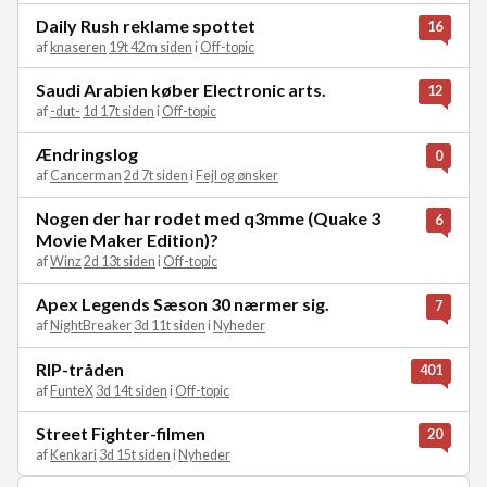
Daily Rush reklame spottet
16
af
knaseren
19t 42m siden
i
Off-topic
Saudi Arabien køber Electronic arts.
12
af
-dut-
1d 17t siden
i
Off-topic
Ændringslog
0
af
Cancerman
2d 7t siden
i
Fejl og ønsker
Nogen der har rodet med q3mme (Quake 3
6
Movie Maker Edition)?
af
Winz
2d 13t siden
i
Off-topic
Apex Legends Sæson 30 nærmer sig.
7
af
NightBreaker
3d 11t siden
i
Nyheder
RIP-tråden
401
af
FunteX
3d 14t siden
i
Off-topic
Street Fighter-filmen
20
af
Kenkari
3d 15t siden
i
Nyheder