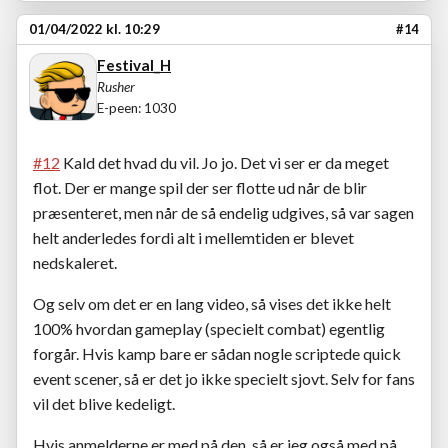
01/04/2022 kl. 10:29
#14
Festival_H
Rusher
E-peen: 1030
#12
Kald det hvad du vil. Jo jo. Det vi ser er da meget
flot. Der er mange spil der ser flotte ud når de blir
præsenteret, men når de så endelig udgives, så var sagen
helt anderledes fordi alt i mellemtiden er blevet
nedskaleret.
Og selv om det er en lang video, så vises det ikke helt
100% hvordan gameplay (specielt combat) egentlig
forgår. Hvis kamp bare er sådan nogle scriptede quick
event scener, så er det jo ikke specielt sjovt. Selv for fans
vil det blive kedeligt.
Hvis anmelderne er med på den, så er jeg også med på