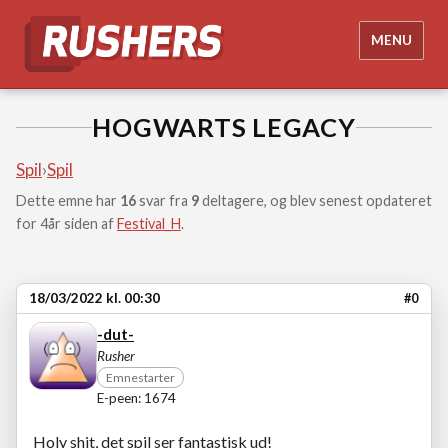
MENU
HOGWARTS LEGACY
Spil
›
Spil
Dette emne har
16
svar fra
9
deltagere, og blev senest opdateret
for 4år siden af
Festival_H
.
18/03/2022 kl. 00:30
#0
-dut-
Rusher
Emnestarter
E-peen: 1674
Holy shit, det spil ser fantastisk ud!