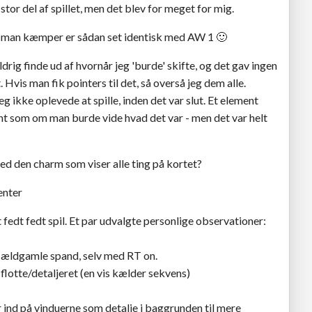
stor del af spillet, men det blev for meget for mig.
r man kæmper er sådan set identisk med AW 1
🙂
ldrig finde ud af hvornår jeg 'burde' skifte, og det gav ingen
 Hvis man fik pointers til det, så overså jeg dem alle.
g ikke oplevede at spille, inden det var slut. Et element
ævnt som om man burde vide hvad det var - men det var helt
med den charm som viser alle ting på kortet?
enter
et fedt fedt spil. Et par udvalgte personlige observationer:
n ældgamle spand, selv med RT on.
flotte/detaljeret (en vis kælder sekvens)
r ind på vinduerne som detalje i baggrunden til mere