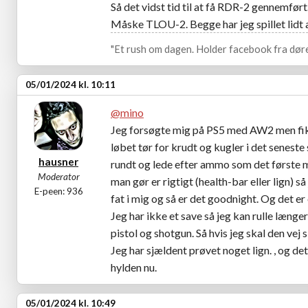
Så det vidst tid til at få RDR-2 gennemført.
Måske TLOU-2. Begge har jeg spillet lidt a
"Et rush om dagen. Holder facebook fra døre
05/01/2024 kl. 10:11
@mino
Jeg forsøgte mig på PS5 med AW2 men fik f
løbet tør for krudt og kugler i det seneste
hausner
rundt og lede efter ammo som det første m
Moderator
man gør er rigtigt (health-bar eller lign) så
E-peen: 936
fat i mig og så er det goodnight. Og det e
Jeg har ikke et save så jeg kan rulle længe
pistol og shotgun. Så hvis jeg skal den vej 
Jeg har sjældent prøvet noget lign. , og det
hylden nu.
05/01/2024 kl. 10:49