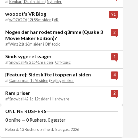
af
Kenkari
12t 7m siden
i
Nyheder
woooot's VR Blog
91
af
wOOOOt
12t 59m siden
i
VR
Nogen der har rodet med q3mme (Quake 3
2
Movie Maker Edition)?
af
Winz
21t 16m siden
i
Off-topic
Sindssyge retssager
1
af
Snowball42
21t 41m siden
i
Off-topic
[Feature]: Sideskifte i toppen af siden
4
af
Cancerman
1d 9t siden
i
Fejl og ønsker
Ram priser
2
af
Snowball42
1d 12t siden
i
Hardware
ONLINE RUSHERS
0
online — 0 Rushers, 0 gæster
Rekord: 13 Rushers online d. 5. august 2026