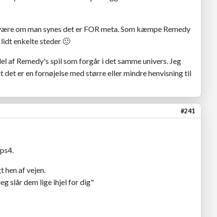
 må være om man synes det er FOR meta. Som kæmpe Remedy
 lidt enkelte steder
🙂
 del af Remedy's spil som forgår i det samme univers. Jeg
t det er en fornøjelse med større eller mindre henvisning til
#241
 ps4.
t hen af vejen.
eg slår dem lige ihjel for dig"