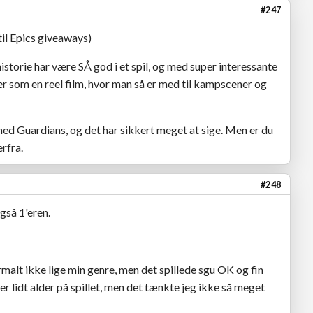
#247
 til Epics giveaways)
storie har være SÅ god i et spil, og med super interessante
r som en reel film, hvor man så er med til kampscener og
hed Guardians, og det har sikkert meget at sige. Men er du
rfra.
#248
også 1'eren.
malt ikke lige min genre, men det spillede sgu OK og fin
 er lidt alder på spillet, men det tænkte jeg ikke så meget