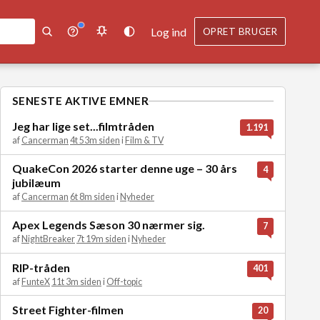
Log ind
OPRET BRUGER
SENESTE AKTIVE EMNER
Jeg har lige set...filmtråden
1.191
af
Cancerman
4t 53m siden
i
Film & TV
QuakeCon 2026 starter denne uge – 30 års
4
jubilæum
af
Cancerman
6t 8m siden
i
Nyheder
Apex Legends Sæson 30 nærmer sig.
7
af
NightBreaker
7t 19m siden
i
Nyheder
RIP-tråden
401
af
FunteX
11t 3m siden
i
Off-topic
Street Fighter-filmen
20