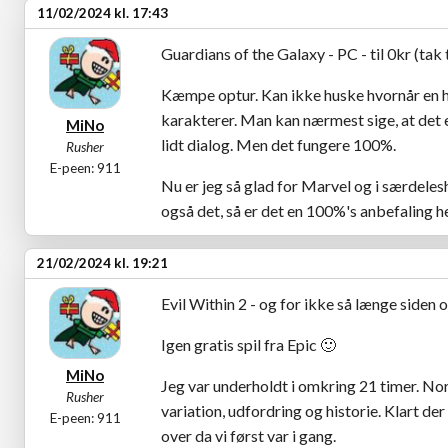
11/02/2024 kl. 17:43
Guardians of the Galaxy - PC - til 0kr (tak
Kæmpe optur. Kan ikke huske hvornår en hi
karakterer. Man kan nærmest sige, at det e
MiNo
lidt dialog. Men det fungere 100%.
Rusher
E-peen: 911
Nu er jeg så glad for Marvel og i særdeles
også det, så er det en 100%'s anbefaling he
21/02/2024 kl. 19:21
Evil Within 2 - og for ikke så længe siden 
Igen gratis spil fra Epic
🙂
MiNo
Jeg var underholdt i omkring 21 timer. Nor
Rusher
variation, udfordring og historie. Klart der
E-peen: 911
over da vi først var i gang.