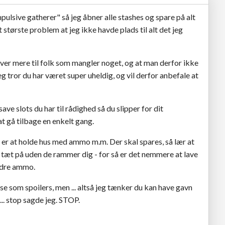
pulsive gatherer" så jeg åbner alle stashes og spare på alt
it største problem at jeg ikke havde plads til alt det jeg
ver mere til folk som mangler noget, og at man derfor ikke
eg tror du har været super uheldig, og vil derfor anbefale at
ave slots du har til rådighed så du slipper for dit
t gå tilbage en enkelt gang.
r at holde hus med ammo m.m. Der skal spares, så lær at
 tæt på uden de rammer dig - for så er det nemmere at lave
ndre ammo.
se som spoilers, men ... altså jeg tænker du kan have gavn
 ... stop sagde jeg. STOP.