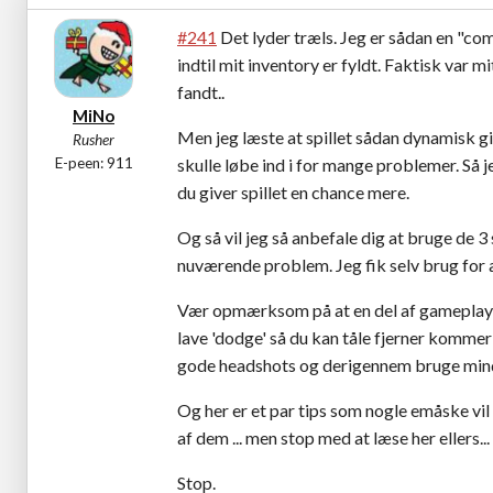
#241
Det lyder træls. Jeg er sådan en "com
indtil mit inventory er fyldt. Faktisk var m
fandt..
MiNo
Men jeg læste at spillet sådan dynamisk gi
Rusher
E-peen: 911
skulle løbe ind i for mange problemer. Så j
du giver spillet en chance mere.
Og så vil jeg så anbefale dig at bruge de 3 s
nuværende problem. Jeg fik selv brug for a
Vær opmærksom på at en del af gameplay e
lave 'dodge' så du kan tåle fjerner kommer
gode headshots og derigennem bruge mi
Og her er et par tips som nogle emåske vil 
af dem ... men stop med at læse her ellers...
Stop.