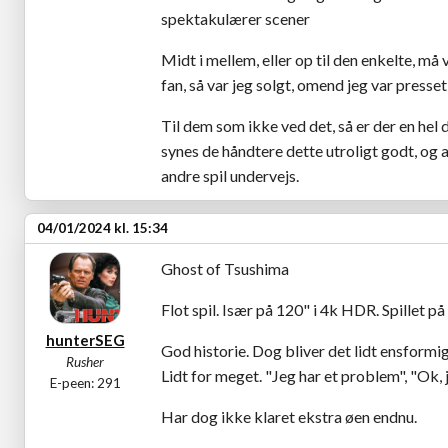
spektakulærer scener
Midt i mellem, eller op til den enkelte,
fan, så var jeg solgt, omend jeg var presset
Til dem som ikke ved det, så er der en hel
synes de håndtere dette utroligt godt, og a
andre spil undervejs.
04/01/2024 kl. 15:34
Ghost of Tsushima
Flot spil. Især på 120" i 4k HDR. Spillet på
hunterSEG
God historie. Dog bliver det lidt ensformig
Rusher
Lidt for meget. "Jeg har et problem", "Ok, j
E-peen: 291
Har dog ikke klaret ekstra øen endnu.