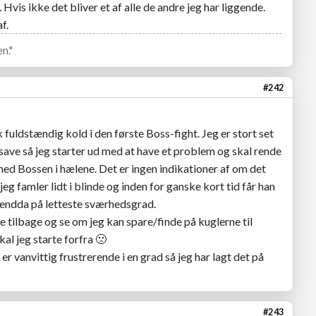
 Hvis ikke det bliver et af alle de andre jeg har liggende.
f.
n."
#242
uldstændig kold i den første Boss-fight. Jeg er stort set
 save så jeg starter ud med at have et problem og skal rende
ed Bossen i hælene. Det er ingen indikationer af om det
 jeg famler lidt i blinde og inden for ganske kort tid får han
r endda på letteste sværhedsgrad.
re tilbage og se om jeg kan spare/finde på kuglerne til
skal jeg starte forfra
🙁
 er vanvittig frustrerende i en grad så jeg har lagt det på
#243