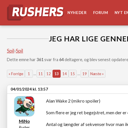
NYHEDER
FORUM
NYT E
JEG HAR LIGE GENNE
Spil
›
Spil
Dette emne har
361
svar fra
64
deltagere, og blev senest opdatere
« Forrige
1
…
11
12
13
14
15
…
19
Næste »
04/01/2024 kl. 13:57
Alan Wake 2 (mikro spoiler)
Som flere er jeg ret begejstret, men der er e
MiNo
Antal og længder af sekvenser hvor man ikk
Rusher