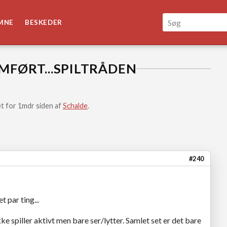
MNE
BESKEDER
MFØRT...SPILTRÅDEN
t for 1mdr siden af
Schalde
.
#240
t par ting...
e spiller aktivt men bare ser/lytter. Samlet set er det bare