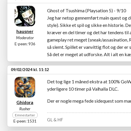
Ghost of Tsushima (Playsation 5) - 9/10
Jeg har netop gennemført main quest og d
style). Sikke et spil og sikke en historie. D
hausner
kræver en del timer og det har tendens til 
Moderator
gameplay ret meget (sneak/assasination, R
E-peen: 936
så slemt. Spillet er vanvittig flot og der e
Så det er meget at udforske. Alt i alt en 
09/02/2024 kl. 11:12
Det tog lige 1 måned ekstra at 100% GoW
yderligere 10 timer på Valhalla DLC.
Der er nogle mega fede sidequest som man vi
Ghidora
Rusher
Emnestarter
GL & HF
E-peen: 1531