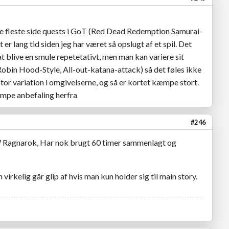
e fleste side quests i GoT (Red Dead Redemption Samurai-
et er lang tid siden jeg har været så opslugt af et spil. Det
at blive en smule repetetativt, men man kan variere sit
obin Hood-Style, All-out-katana-attack) så det føles ikke
r stor variation i omgivelserne, og så er kortet kæmpe stort.
kæmpe anbefaling herfra
#246
 Ragnarok, Har nok brugt 60 timer sammenlagt og
rkelig går glip af hvis man kun holder sig til main story.