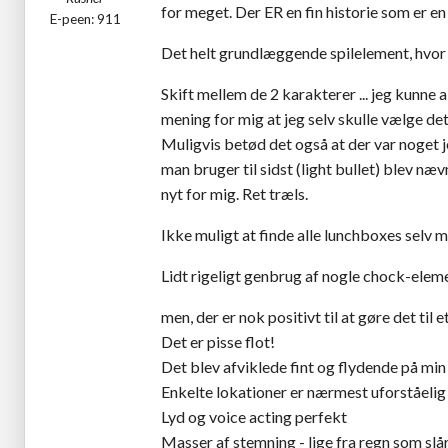
for meget. Der ER en fin historie som er en 
E-peen: 911
Det helt grundlæggende spilelement, hvo
Skift mellem de 2 karakterer ... jeg kunne a
mening for mig at jeg selv skulle vælge det.
Muligvis betød det også at der var noget je
man bruger til sidst (light bullet) blev n
nyt for mig. Ret træls.
Ikke muligt at finde alle lunchboxes selv 
Lidt rigeligt genbrug af nogle chock-elem
men, der er nok positivt til at gøre det til 
Det er pisse flot!
Det blev afviklede fint og flydende på mi
Enkelte lokationer er nærmest uforståelig 
Lyd og voice acting perfekt
Masser af stemning - lige fra regn som slå