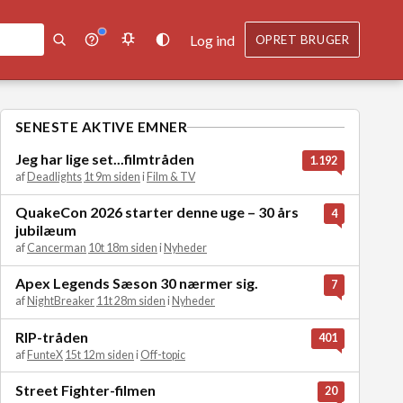
Log ind
OPRET BRUGER
SENESTE AKTIVE EMNER
Jeg har lige set...filmtråden
1.192
af
Deadlights
1t 9m siden
i
Film & TV
QuakeCon 2026 starter denne uge – 30 års
4
jubilæum
af
Cancerman
10t 18m siden
i
Nyheder
Apex Legends Sæson 30 nærmer sig.
7
af
NightBreaker
11t 28m siden
i
Nyheder
RIP-tråden
401
af
FunteX
15t 12m siden
i
Off-topic
Street Fighter-filmen
20