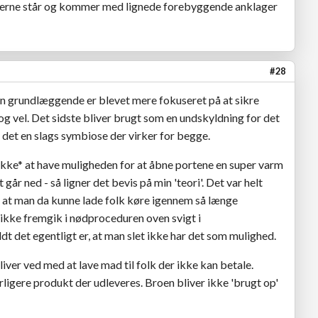
terne står og kommer med lignede forebyggende anklager
#28
en grundlæggende er blevet mere fokuseret på at sikre
g vel. Det sidste bliver brugt som en undskyldning for det
r det en slags symbiose der virker for begge.
*ikke* at have muligheden for at åbne portene en super varm
år ned - så ligner det bevis på min 'teori'. Det var helt
en, at man da kunne lade folk køre igennem så længe
 ikke fremgik i nødproceduren oven svigt i
dt det egentligt er, at man slet ikke har det som mulighed.
iver ved med at lave mad til folk der ikke kan betale.
rligere produkt der udleveres. Broen bliver ikke 'brugt op'