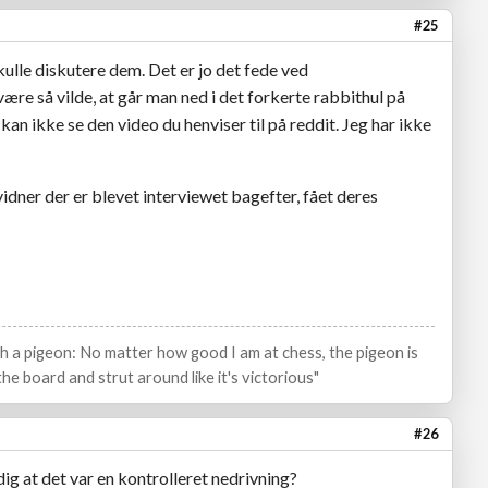
#25
ulle diskutere dem. Det er jo det fede ved
ære så vilde, at går man ned i det forkerte rabbithul på
kan ikke se den video du henviser til på reddit. Jeg har ikke
envidner der er blevet interviewet bagefter, fået deres
ith a pigeon: No matter how good I am at chess, the pigeon is
he board and strut around like it's victorious"
#26
at det var en kontrolleret nedrivning?