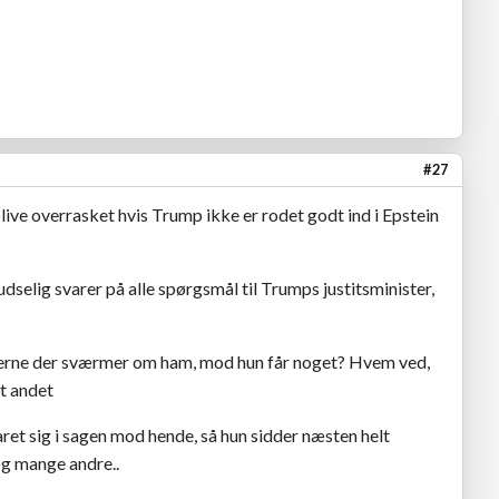
#27
blive overrasket hvis Trump ikke er rodet godt ind i Epstein
selig svarer på alle spørgsmål til Trumps justitsminister,
nerne der sværmer om ham, mod hun får noget? Hvem ved,
lt andet
aret sig i sagen mod hende, så hun sidder næsten helt
og mange andre..