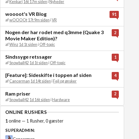
af
Kenkari
16t 17m siden
i
Nyheder
woooot's VR Blog
91
af
wOOOOt
17t 9m siden
i
VR
Nogen der har rodet med q3mme (Quake 3
2
Movie Maker Edition)?
af
Winz
1d 1t siden
i
Off-topic
Sindssyge retssager
1
af
Snowball42
1d 1t siden
i
Off-topic
[Feature]: Sideskifte i toppen af siden
4
af
Cancerman
1d 14t siden
i
Fejl og ønsker
Ram priser
2
af
Snowball42
1d 16t siden
i
Hardware
ONLINE RUSHERS
1
online — 1 Rusher, 0 gæster
SUPERADMIN:
Cancerman