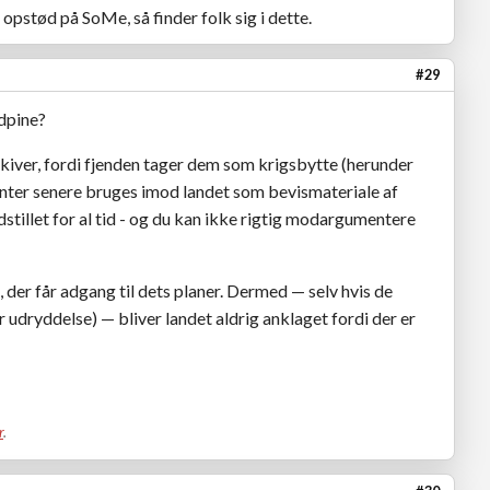
 opstød på SoMe, så finder folk sig i dette.
#29
dpine?
arkiver, fordi fjenden tager dem som krigsbytte (herunder
enter senere bruges imod landet som bevismateriale af
dstillet for al tid - og du kan ikke rigtig modargumentere
, der får adgang til dets planer. Dermed — selv hvis de
udryddelse) — bliver landet aldrig anklaget fordi der er
r
.