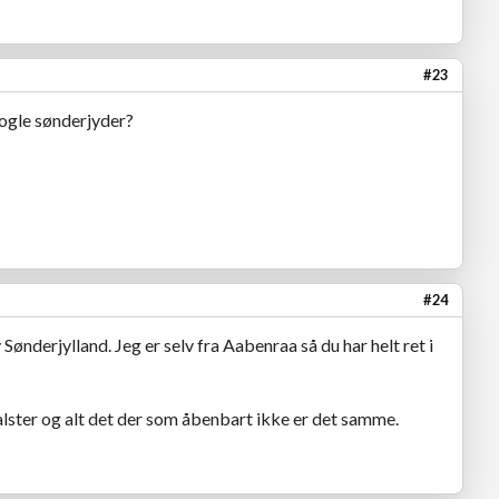
#23
ogle sønderjyder?
#24
v Sønderjylland. Jeg er selv fra Aabenraa så du har helt ret i
alster og alt det der som åbenbart ikke er det samme.