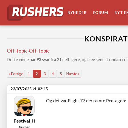
NYHEDER
FORUM
NYT E
KONSPIRAT
Off-topic
›
Off-topic
Dette emne har
93
svar fra
21
deltagere, og blev senest opdateret
« Forrige
1
2
3
4
5
Næste »
23/07/2025 kl. 02:15
Og det var Flight 77 der ramte Pentagon:
Festival_H
Rusher