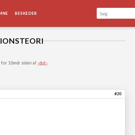
MNE
BESKEDER
IONSTEORI
 for 10mdr siden af
-dut-
.
#20