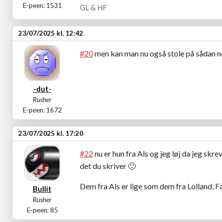
E-peen: 1531
GL & HF
23/07/2025 kl. 12:42
#20
men kan man nu også stole på sådan n
-dut-
Rusher
E-peen: 1672
23/07/2025 kl. 17:20
#22
nu er hun fra Als og jeg løj da jeg skre
det du skriver
🙂
Dem fra Als er lige som dem fra Lolland, F
Bullit
Rusher
E-peen: 85