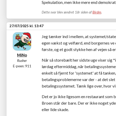
Spekulation, men ikke mere end demokra
Dette svar blev ændret 1år siden af
Birdm
.
27/07/2025 kl. 13:47
Jeg tænker ind i mellem, at systemet/stat
egen vækst og velfærd, end borgernes ve o
første, og et godt stykke hen af vejen så e
MiNo
Når så storebælt her sidste uge viser sig 
Rusher
E-peen: 911
lørdag eftermiddag, når betalingssystemet g
enkelt så fjernt for 'systemet' at få tank
betalingsproblemerne var der - at det slet
betalingssystemet. Tænk lige over, hvor vil
Det er jo ikke ligesom en restaurant som bl
Broen står der bare. Der er ikke noget yde
eller lide skade.