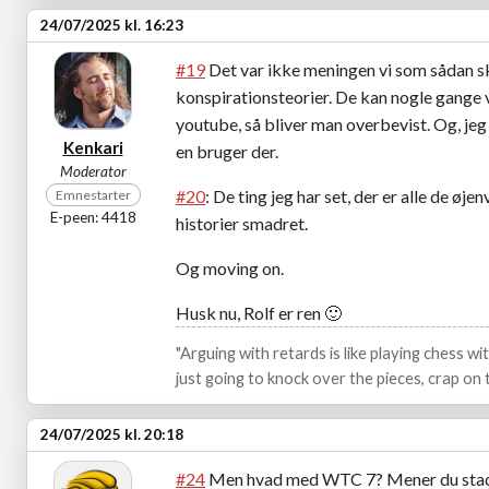
24/07/2025 kl. 16:23
#19
Det var ikke meningen vi som sådan sk
konspirationsteorier. De kan nogle gange v
youtube, så bliver man overbevist. Og, jeg 
Kenkari
en bruger der.
Moderator
#20
: De ting jeg har set, der er alle de øj
Emnestarter
E-peen: 4418
historier smadret.
Og moving on.
Husk nu, Rolf er ren
🙂
"Arguing with retards is like playing chess w
just going to knock over the pieces, crap on t
24/07/2025 kl. 20:18
#24
Men hvad med WTC 7? Mener du stadig 