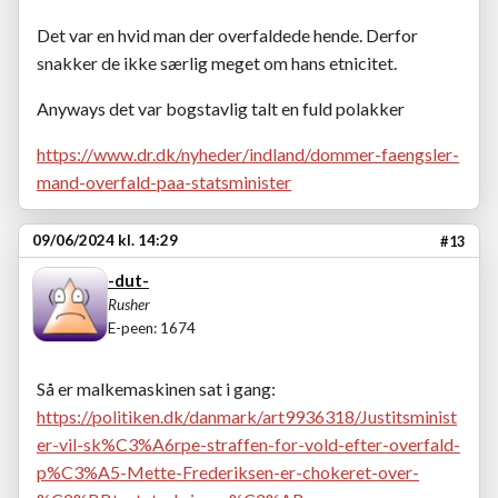
Det var en hvid man der overfaldede hende. Derfor
snakker de ikke særlig meget om hans etnicitet.
Anyways det var bogstavlig talt en fuld polakker
https://www.dr.dk/nyheder/indland/dommer-faengsler-
mand-overfald-paa-statsminister
09/06/2024 kl. 14:29
#13
-dut-
Rusher
E-peen: 1674
Så er malkemaskinen sat i gang:
https://politiken.dk/danmark/art9936318/Justitsminist
er-vil-sk%C3%A6rpe-straffen-for-vold-efter-overfald-
p%C3%A5-Mette-Frederiksen-er-chokeret-over-