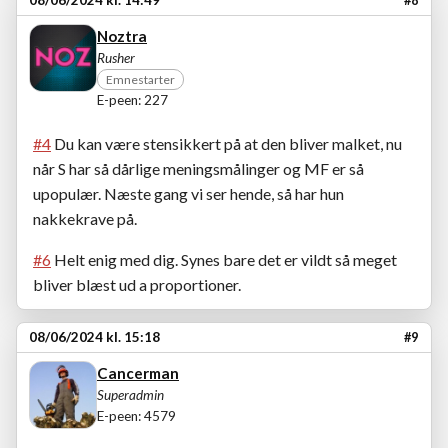
#8
Noztra
Rusher
Emnestarter
E-peen: 227
#4
Du kan være stensikkert på at den bliver malket, nu
når S har så dårlige meningsmålinger og MF er så
upopulær. Næste gang vi ser hende, så har hun
nakkekrave på.
#6
Helt enig med dig. Synes bare det er vildt så meget
bliver blæst ud a proportioner.
08/06/2024 kl. 15:18
#9
Cancerman
Superadmin
E-peen: 4579