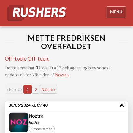
MENU
METTE FREDRIKSEN
OVERFALDET
Off-topic
›
Off-topic
Dette emne har
32
svar fra
13
deltagere, og blev senest
opdateret for 2år siden af
Noztra
.
« Forrige
1
2
Næste »
08/06/2024 kl. 09:48
#0
Noztra
Rusher
Emnestarter