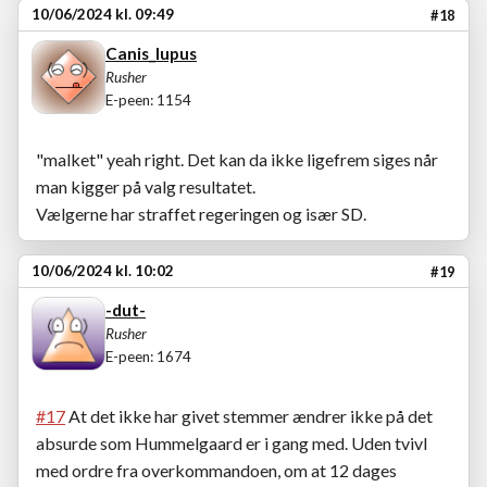
10/06/2024 kl. 09:49
#18
Canis_lupus
Rusher
E-peen: 1154
"malket" yeah right. Det kan da ikke ligefrem siges når
man kigger på valg resultatet.
Vælgerne har straffet regeringen og især SD.
10/06/2024 kl. 10:02
#19
-dut-
Rusher
E-peen: 1674
#17
At det ikke har givet stemmer ændrer ikke på det
absurde som Hummelgaard er i gang med. Uden tvivl
med ordre fra overkommandoen, om at 12 dages