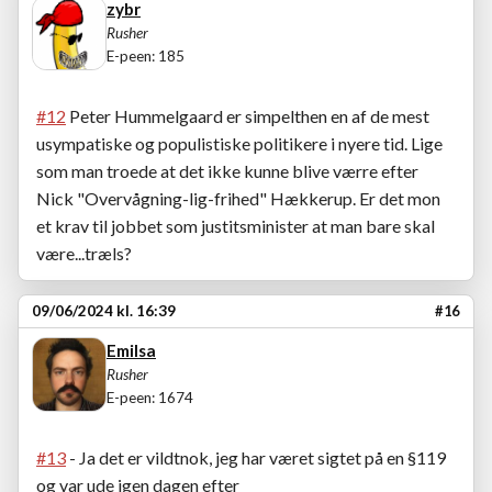
zybr
Rusher
E-peen: 185
#12
Peter Hummelgaard er simpelthen en af de mest
usympatiske og populistiske politikere i nyere tid. Lige
som man troede at det ikke kunne blive værre efter
Nick "Overvågning-lig-frihed" Hækkerup. Er det mon
et krav til jobbet som justitsminister at man bare skal
være...træls?
09/06/2024 kl. 16:39
#16
Emilsa
Rusher
E-peen: 1674
#13
- Ja det er vildtnok, jeg har været sigtet på en §119
og var ude igen dagen efter