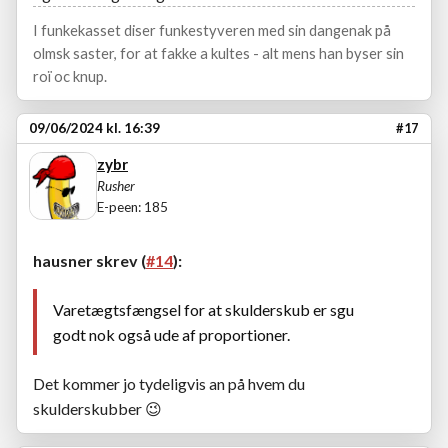
I funkekasset diser funkestyveren med sin dangenak på
olmsk saster, for at fakke a kultes - alt mens han byser sin
roï oc knup.
09/06/2024 kl. 16:39
#17
zybr
Rusher
E-peen: 185
hausner skrev (
#14
):
Varetægtsfængsel for at skulderskub er sgu
godt nok også ude af proportioner.
Det kommer jo tydeligvis an på hvem du
skulderskubber
😉