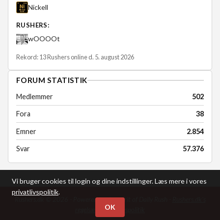
Nickell
RUSHERS:
wOOOOt
Rekord: 13 Rushers online d. 5. august 2026
FORUM STATISTIK
Medlemmer
502
Fora
38
Emner
2.854
Svar
57.376
Vi bruger cookies til login og dine indstillinger. Læs mere i vores
privatlivspolitik
.
Rushers.dk © 2026 - Powered by the spirit of Daily Rush -
Rushers.dk's
OK
regelsæt
-
Privatlivspolitik