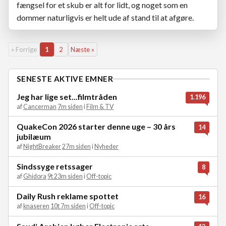
fængsel for et skub er alt for lidt, og noget som en
dommer naturligvis er helt ude af stand til at afgøre.
« Forrige
1
2
Næste »
SENESTE AKTIVE EMNER
Jeg har lige set...filmtråden
1.196
af
Cancerman
7m siden
i
Film & TV
QuakeCon 2026 starter denne uge – 30 års
14
jubilæum
af
NightBreaker
27m siden
i
Nyheder
Sindssyge retssager
8
af
Ghidora
9t 23m siden
i
Off-topic
Daily Rush reklame spottet
16
af
knaseren
10t 7m siden
i
Off-topic