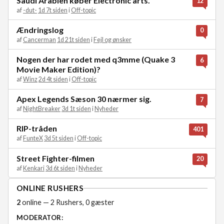
Saudi Arabien køber Electronic arts.
12
af
-dut-
1d 7t siden
i
Off-topic
Ændringslog
0
af
Cancerman
1d 21t siden
i
Fejl og ønsker
Nogen der har rodet med q3mme (Quake 3
6
Movie Maker Edition)?
af
Winz
2d 4t siden
i
Off-topic
Apex Legends Sæson 30 nærmer sig.
7
af
NightBreaker
3d 1t siden
i
Nyheder
RIP-tråden
401
af
FunteX
3d 5t siden
i
Off-topic
Street Fighter-filmen
20
af
Kenkari
3d 6t siden
i
Nyheder
ONLINE RUSHERS
2
online — 2 Rushers, 0 gæster
MODERATOR: