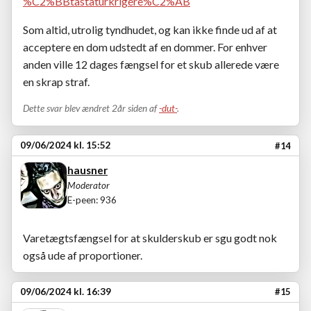
%C2%BBtastaturkrigere%C2%AB
Som altid, utrolig tyndhudet, og kan ikke finde ud af at
acceptere en dom udstedt af en dommer. For enhver
anden ville 12 dages fængsel for et skub allerede være
en skrap straf.
Dette svar blev ændret 2år siden af
-dut-
.
09/06/2024 kl. 15:52
#14
hausner
Moderator
E-peen: 936
Varetægtsfængsel for at skulderskub er sgu godt nok
også ude af proportioner.
09/06/2024 kl. 16:39
#15