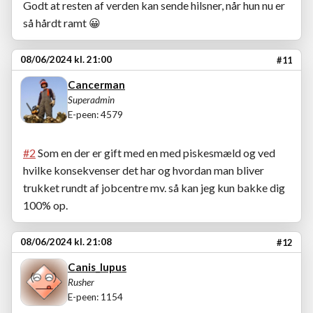
Godt at resten af verden kan sende hilsner, når hun nu er
så hårdt ramt
😀
08/06/2024 kl. 21:00
#11
Cancerman
Superadmin
E-peen: 4579
#2
Som en der er gift med en med piskesmæld og ved
hvilke konsekvenser det har og hvordan man bliver
trukket rundt af jobcentre mv. så kan jeg kun bakke dig
100% op.
08/06/2024 kl. 21:08
#12
Canis_lupus
Rusher
E-peen: 1154