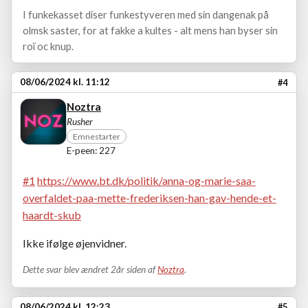
I funkekasset diser funkestyveren med sin dangenak på
olmsk saster, for at fakke a kultes - alt mens han byser sin
roï oc knup.
08/06/2024 kl. 11:12
#4
Noztra
Rusher
Emnestarter
E-peen: 227
#1
https://www.bt.dk/politik/anna-og-marie-saa-
overfaldet-paa-mette-frederiksen-han-gav-hende-et-
haardt-skub
Ikke ifølge øjenvidner.
Dette svar blev ændret 2år siden af
Noztra
.
08/06/2024 kl. 12:23
#5