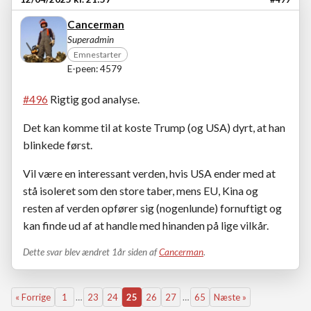
Cancerman
Superadmin
Emnestarter
E-peen: 4579
#496
Rigtig god analyse.
Det kan komme til at koste Trump (og USA) dyrt, at han
blinkede først.
Vil være en interessant verden, hvis USA ender med at
stå isoleret som den store taber, mens EU, Kina og
resten af verden opfører sig (nogenlunde) fornuftigt og
kan finde ud af at handle med hinanden på lige vilkår.
Dette svar blev ændret 1år siden af
Cancerman
.
« Forrige
1
…
23
24
25
26
27
…
65
Næste »