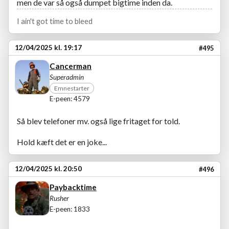
men de var så også dumpet bigtime inden da.
I ain't got time to bleed
12/04/2025 kl. 19:17
#495
Cancerman
Superadmin
Emnestarter
E-peen: 4579
Så blev telefoner mv. også lige fritaget for told.
Hold kæft det er en joke...
12/04/2025 kl. 20:50
#496
Paybacktime
Rusher
E-peen: 1833