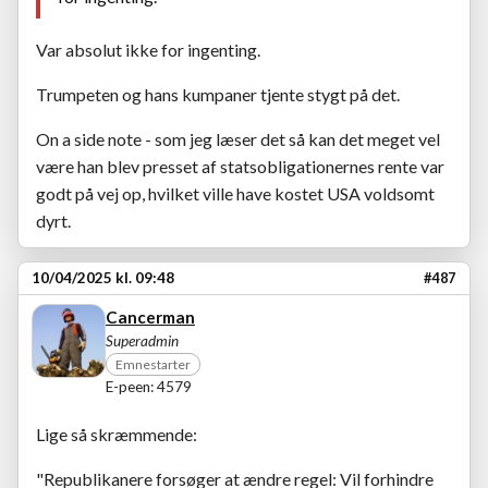
Var absolut ikke for ingenting.
Trumpeten og hans kumpaner tjente stygt på det.
On a side note - som jeg læser det så kan det meget vel
være han blev presset af statsobligationernes rente var
godt på vej op, hvilket ville have kostet USA voldsomt
dyrt.
10/04/2025 kl. 09:48
#487
Cancerman
Superadmin
Emnestarter
E-peen: 4579
Lige så skræmmende:
"Republikanere forsøger at ændre regel: Vil forhindre