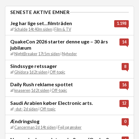
SENESTE AKTIVE EMNER
Jeg har lige set...filmtråden
1.198
af
Schalde
14t 40m siden
i
Film & TV
QuakeCon 2026 starter denne uge – 30 års
14
jubilæum
af
NightBreaker
17t 5m siden
i
Nyheder
Sindssyge retssager
8
af
Ghidora
1d 2t siden
i
Off-topic
Daily Rush reklame spottet
16
af
knaseren
1d 2t siden
i
Off-topic
Saudi Arabien køber Electronic arts.
12
af
-dut-
2d siden
i
Off-topic
Ændringslog
0
af
Cancerman
2d 14t siden
i
Fejl og ønsker