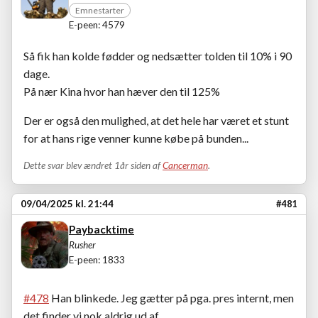
Emnestarter
E-peen: 4579
Så fik han kolde fødder og nedsætter tolden til 10% i 90
dage.
På nær Kina hvor han hæver den til 125%
Der er også den mulighed, at det hele har været et stunt
for at hans rige venner kunne købe på bunden...
Dette svar blev ændret 1år siden af
Cancerman
.
09/04/2025 kl. 21:44
#481
Paybacktime
Rusher
E-peen: 1833
#478
Han blinkede. Jeg gætter på pga. pres internt, men
det finder vi nok aldrig ud af.