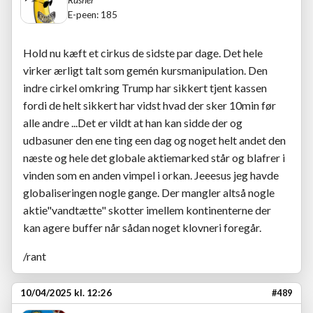
E-peen: 185
Hold nu kæft et cirkus de sidste par dage. Det hele
virker ærligt talt som gemén kursmanipulation. Den
indre cirkel omkring Trump har sikkert tjent kassen
fordi de helt sikkert har vidst hvad der sker 10min før
alle andre ...Det er vildt at han kan sidde der og
udbasuner den ene ting een dag og noget helt andet den
næste og hele det globale aktiemarked står og blafrer i
vinden som en anden vimpel i orkan. Jeeesus jeg havde
globaliseringen nogle gange. Der mangler altså nogle
aktie"vandtætte" skotter imellem kontinenterne der
kan agere buffer når sådan noget klovneri foregår.
/rant
10/04/2025 kl. 12:26
#489