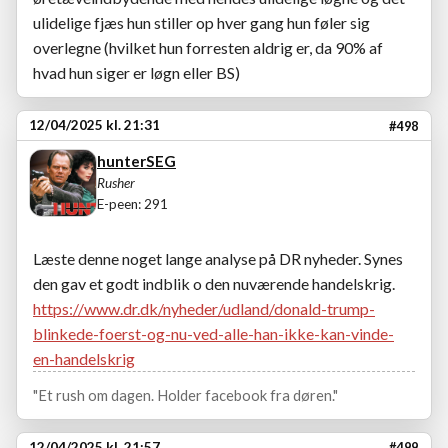
ulidelige fjæs hun stiller op hver gang hun føler sig
overlegne (hvilket hun forresten aldrig er, da 90% af
hvad hun siger er løgn eller BS)
12/04/2025 kl. 21:31
#498
hunterSEG
Rusher
E-peen: 291
Læste denne noget lange analyse på DR nyheder. Synes
den gav et godt indblik o den nuværende handelskrig.
https://www.dr.dk/nyheder/udland/donald-trump-
blinkede-foerst-og-nu-ved-alle-han-ikke-kan-vinde-
en-handelskrig
"Et rush om dagen. Holder facebook fra døren."
12/04/2025 kl. 21:57
#499