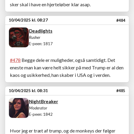
sker skal i have en hjerteløber klar asap.
10/04/2025 kl. 08:27
#484
Deadlights
Rusher
E-peen: 1817
#478
Begge dele er muligheder, også samtidigt. Det
eneste man kan være helt sikker på med Trump er al den
kaos og usikkerhed, han skaber i USA og i verden.
10/04/2025 kl. 08:31
#485
NightBreaker
Moderator
E-peen: 1842
Hvor jeg er træt af trump, og de monkeys der følger