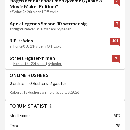
Nogen der har rodet med q3mme (Quake 3
6
Movie Maker Edition)?
af
Winz
2d 20t siden
i
Off-topic
Apex Legends Sæson 30 nærmer sig.
7
af
NightBreaker
3d 18t siden
i
Nyheder
RIP-tråden
401
af
FunteX
3d 21t siden
i
Off-topic
Street Fighter-filmen
20
af
Kenkari
3d 23t siden
i
Nyheder
ONLINE RUSHERS
2
online — 0 Rushers, 2 gæster
Rekord: 13 Rushers online d. 5. august 2026
FORUM STATISTIK
Medlemmer
502
Fora
38