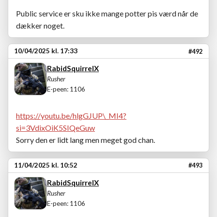
Public service er sku ikke mange potter pis værd når de
dækker noget.
10/04/2025 kl. 17:33
#492
RabidSquirrelX
Rusher
E-peen: 1106
https://youtu.be/hlgGJUP\_MI4?
si=3VdixOiK5SIQeGuw
Sorry den er lidt lang men meget god chan.
11/04/2025 kl. 10:52
#493
RabidSquirrelX
Rusher
E-peen: 1106