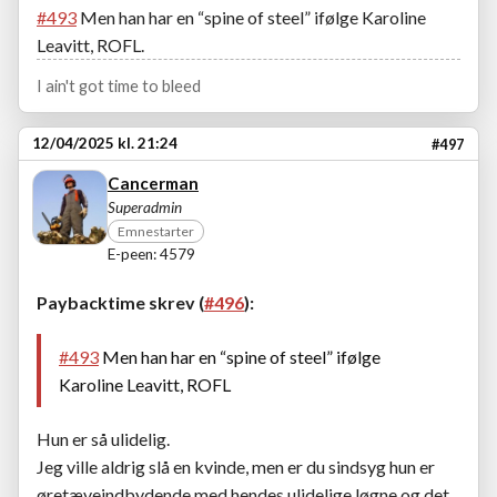
#493
Men han har en “spine of steel” ifølge Karoline
Leavitt, ROFL.
I ain't got time to bleed
12/04/2025 kl. 21:24
#497
Cancerman
Superadmin
Emnestarter
E-peen: 4579
Paybacktime skrev (
#496
):
#493
Men han har en “spine of steel” ifølge
Karoline Leavitt, ROFL
Hun er så ulidelig.
Jeg ville aldrig slå en kvinde, men er du sindsyg hun er
øretæveindbydende med hendes ulidelige løgne og det