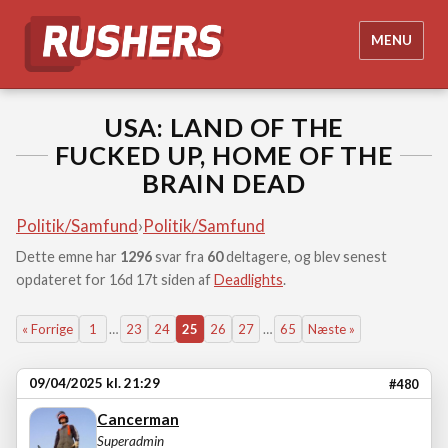
MENU
USA: LAND OF THE
FUCKED UP, HOME OF THE
BRAIN DEAD
Politik/Samfund
›
Politik/Samfund
Dette emne har
1296
svar fra
60
deltagere, og blev senest
opdateret for 16d 17t siden af
Deadlights
.
« Forrige
1
…
23
24
25
26
27
…
65
Næste »
09/04/2025 kl. 21:29
#480
Cancerman
Superadmin