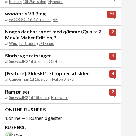
af
Kenkari
18t 25m siden
i
Nyheder
woooot's VR Blog
91
af
wOOOOt
19t 17m siden
i
VR
Nogen der har rodet med q3mme (Quake 3
2
Movie Maker Edition)?
af
Winz
1d 3t siden
i
Off-topic
Sindssyge retssager
1
af
Snowball42
1d 3t siden
i
Off-topic
[Feature]: Sideskifte i toppen af siden
4
af
Cancerman
1d 16t siden
i
Fejl og ønsker
Ram priser
2
af
Snowball42
1d 18t siden
i
Hardware
ONLINE RUSHERS
1
online — 1 Rusher, 0 gæster
RUSHERS:
Winz