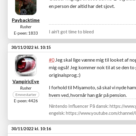
en person der altid har det sjovt.
Paybacktime
Rusher
I ain't got time to bleed
E-peen: 1833
30/11/2022 kl. 10:15
#0
Jeg skal lige vænne mig til looket af n
mig også! Jeg kommer nok til at se den to 
originalsprog.:)
VampiricEye
I forhold til Miyamoto, så skal vi nyde ham,
Rusher
hvem ved, hvornår han går på pension.
Emnestarter
E-peen: 4426
Nintendo Influencer På dansk: https://ww
engelsk: https://www.youtube.com/channe
30/11/2022 kl. 10:16