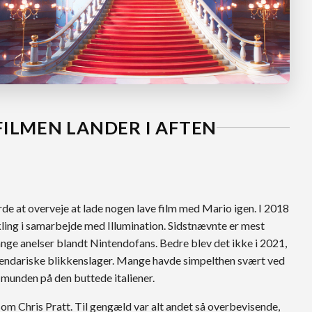
FILMEN LANDER I AFTEN
rde at overveje at lade nogen lave film med Mario igen. I 2018
kling i samarbejde med Illumination. Sidstnævnte er mest
bange anelser blandt Nintendofans. Bedre blev det ikke i 2021,
egendariske blikkenslager. Mange havde simpelthen svært ved
 munden på den buttede italiener.
 som Chris Pratt. Til gengæld var alt andet så overbevisende,