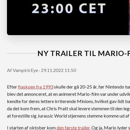
NY TRAILER TIL MARIO-
Af VampiricEye · 29.11.2022 11:50
Efter
fiaskoen fra 1993
skulle der gå 20-25 år, før Nintendo tu
blev det annonceret, at en animeret Mario-film var under udvi
kendte for deres lettere irriterende Minions, hvilket gav lidt 
da det kom frem, at Chris Pratt skal levere stemmen til den l
at forestille sig Jurassic World stjernens stemme komme ud af
I starten af oktober kom
den første trailer
. Og ja, Mario lyder