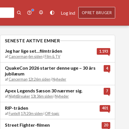
Log ind
OPRET BRUGER
SENESTE AKTIVE EMNER
Jeg har lige set...filmtråden
1.193
af
Cancerman
6m siden
i
Film & TV
QuakeCon 2026 starter denne uge – 30 års
4
jubilæum
af
Cancerman
12t 26m siden
i
Nyheder
Apex Legends Sæson 30 nærmer sig.
7
af
NightBreaker
13t 36m siden
i
Nyheder
RIP-tråden
401
af
FunteX
17t 20m siden
i
Off-topic
Street Fighter-filmen
20