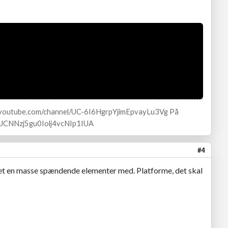
w.youtube.com/channel/UC-6I6HgrpYjimEpvayLu3Vg På
l/UCNNzj5gu0Iolj4vcNIp1IUA
#4
taget en masse spændende elementer med. Platforme, det skal