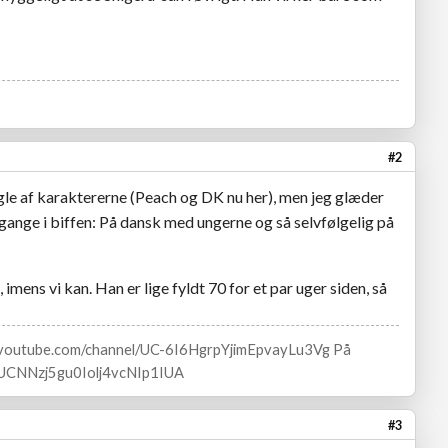
#2
ogle af karaktererne (Peach og DK nu her), men jeg glæder
gange i biffen: På dansk med ungerne og så selvfølgelig på
 imens vi kan. Han er lige fyldt 70 for et par uger siden, så
w.youtube.com/channel/UC-6I6HgrpYjimEpvayLu3Vg På
l/UCNNzj5gu0Iolj4vcNIp1IUA
#3