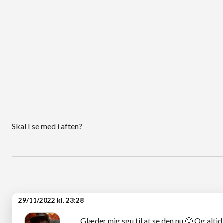
Skal I se med i aften?
29/11/2022 kl. 23:28
Glæder mig sgu til at se den nu
🙂
Og altid 