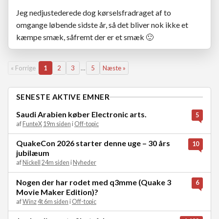
Jeg nedjustederede dog kørselsfradraget af to
omgange løbende sidste år, så det bliver nok ikke et
kæmpe smæk, såfremt der er et smæk
🙂
« Forrige
1
2
3
…
5
Næste »
SENESTE AKTIVE EMNER
Saudi Arabien køber Electronic arts.
5
af
FunteX
19m siden
i
Off-topic
QuakeCon 2026 starter denne uge – 30 års
10
jubilæum
af
Nickell
24m siden
i
Nyheder
Nogen der har rodet med q3mme (Quake 3
6
Movie Maker Edition)?
af
Winz
4t 6m siden
i
Off-topic