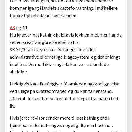
Der bliver trængsel, når de 3.000 nye medarbejdere
kommer igang i landets skatteforvaltning. I må hellere
booke flyttefolkene i weekenden.
#8
og 11
Nu kræver beskatning heldigvis lovhjemmel, men har da
set en kreativ afgørelse eller to fra
SKAT/Skattestyrelsen. De fanges dog i det
administrative eller retlige klagesystem, og der er langt
imellem. Dermed ikke sagt du kan være blandt de
uheldige.
Heldigvis kan din rådgiver få omkostningsgodtgørelse
ved klage på skatteområdet, og du kan få henstand,
såfremt du ikke har jokket alt for meget i spinaten i dit
liv.
Hvis jeres revisor sender mere til beskatning end I
tjener, så er der naturligvis noget galt, men I bør nok