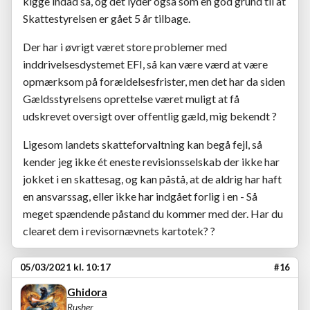
kigge indad så, og det lyder også som en god grund til at
Skattestyrelsen er gået 5 år tilbage.
Der har i øvrigt været store problemer med
inddrivelsesdystemet EFI, så kan være værd at være
opmærksom på forældelsesfrister, men det har da siden
Gældsstyrelsens oprettelse været muligt at få
udskrevet oversigt over offentlig gæld, mig bekendt ?
Ligesom landets skatteforvaltning kan begå fejl, så
kender jeg ikke ét eneste revisionsselskab der ikke har
jokket i en skattesag, og kan påstå, at de aldrig har haft
en ansvarssag, eller ikke har indgået forlig i en - Så
meget spændende påstand du kommer med der. Har du
clearet dem i revisornævnets kartotek? ?
05/03/2021 kl. 10:17
#16
Ghidora
Rusher