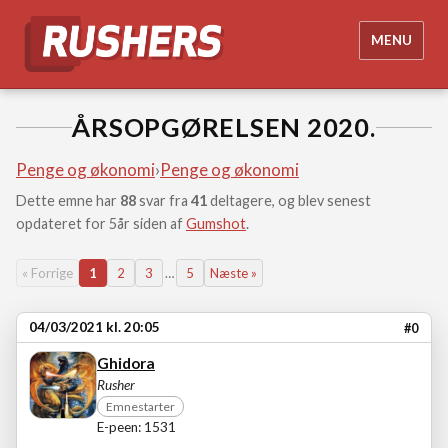
MENU
ÅRSOPGØRELSEN 2020.
Penge og økonomi
›
Penge og økonomi
Dette emne har
88
svar fra
41
deltagere, og blev senest
opdateret for 5år siden af
Gumshot
.
« Forrige
1
2
3
…
5
Næste »
04/03/2021 kl. 20:05
#0
Ghidora
Rusher
Emnestarter
E-peen: 1531