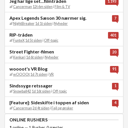
Jeg har lige set...filmtråden
1.193
af
Cancerman
12t 6m siden
i
Film & TV
Apex Legends Sæson 30 nærmer sig.
7
af
NightBreaker
1d 1t siden
i
Nyheder
RIP-tråden
401
af
FunteX
1d 5t siden
i
Off-topic
Street Fighter-filmen
20
af
Kenkari
1d 6t siden
i
Nyheder
woooot's VR Blog
91
af
wOOOOt
1d 7t siden
i
VR
Sindssyge retssager
1
af
Snowball42
1d 16t siden
i
Off-topic
[Feature]: Sideskifte i toppen af siden
4
af
Cancerman
2d 4t siden
i
Fejl og ønsker
ONLINE RUSHERS
1
online — 1 Rusher, 0 gæster