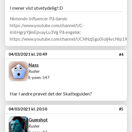
I mener vist utvetydelig!:D
Nintendo Influencer På dansk:
https://www.youtube.com/channel/UC-
6I6HgrpYjimEpvayLu3Vg På engelsk:
https://www.youtube.com/channel/UCNNzj5gu0Iolj4vcNIp1IUA
04/03/2021 kl. 20:49
#4
Nass
Rusher
E-peen: 547
Har I andre prøvet det der Skatteguiden?
04/03/2021 kl. 20:50
#5
Gumshot
Rusher