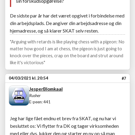
sin forskudsopgørelse?
De sidste par år har det været opgivet i forbindelse med
din arbejdsplads. De angiver din arbejdsadresse og din
hjemadresse, og så klarer SKAT selv resten.
"Arguing with retards is like playing chess with a pigeon: No
matter how good I am at chess, the pigeon is just going to
knock over the pieces, crap on the board and strut around
like it's victorious"
04/03/2021 kl. 20:54
#7
JesperBlomkaal
Rusher
E-peen: 441
Jeg har lige fået endnu et brev fra SKAT, og nu har vi
besluttet os: Vi flytter fra DK og tager virksomheden
med eller dvs. lukker den og starter en ny op så man