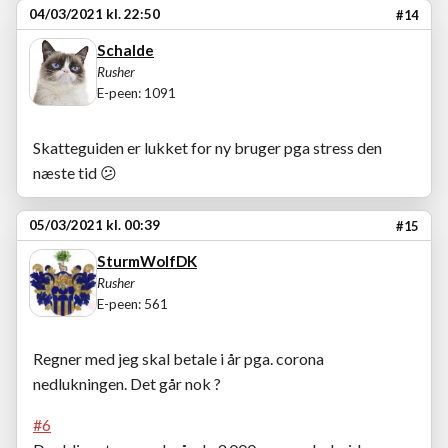
04/03/2021 kl. 22:50
#14
Schalde
Rusher
E-peen: 1091
Skatteguiden er lukket for ny bruger pga stress den
næste tid
😕
05/03/2021 kl. 00:39
#15
SturmWolfDK
Rusher
E-peen: 561
Regner med jeg skal betale i år pga. corona
nedlukningen. Det går nok ?
#6