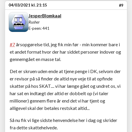
04/03/2021 kl. 21:15
#9
JesperBlomkaal
Rusher
E-peen: 441
#7
årsopgørelse tid, jeg fik min før - min kommer bare i
et andet format hvor der har siddet personer indover og
gennemgået en masse tal.
Det er skruen uden ende at tjene penge i DK, selvom der
er revisor på så finder de altid nye veje til at opfinde
skatter på hos SKAT.... vi har længe gået og undret os, vi
har sat en indtægt der altid er dobbelt op (vi taler
millioner) gennem flere år end det vi har tjent og
alligevel skal der betales restskat altid...
Så nu fik vi lige sidste henvendelse her i dag og skrider
fra dette skattehelvede.