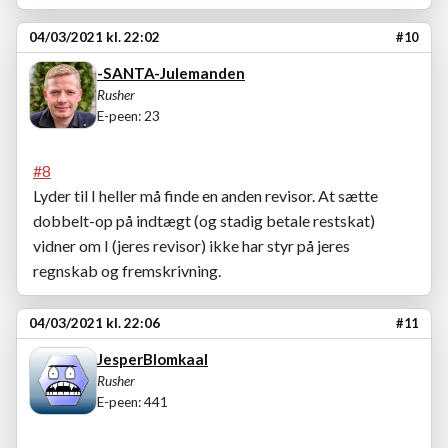
04/03/2021 kl. 22:02
#10
-SANTA-Julemanden
Rusher
E-peen: 23
#8
Lyder til I heller må finde en anden revisor. At sætte
dobbelt-op på indtægt (og stadig betale restskat)
vidner om I (jeres revisor) ikke har styr på jeres
regnskab og fremskrivning.
04/03/2021 kl. 22:06
#11
JesperBlomkaal
Rusher
E-peen: 441