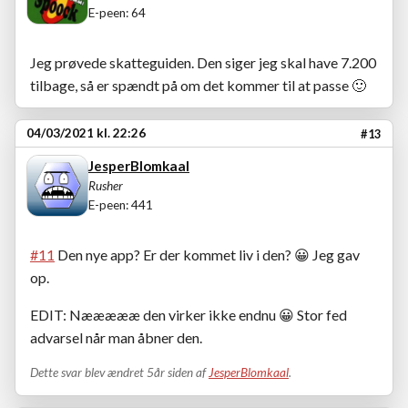
E-peen: 64
Jeg prøvede skatteguiden. Den siger jeg skal have 7.200
tilbage, så er spændt på om det kommer til at passe
🙂
04/03/2021 kl. 22:26
#13
JesperBlomkaal
Rusher
E-peen: 441
#11
Den nye app? Er der kommet liv i den?
😀
Jeg gav
op.
EDIT: Næææææ den virker ikke endnu
😀
Stor fed
advarsel når man åbner den.
Dette svar blev ændret 5år siden af
JesperBlomkaal
.