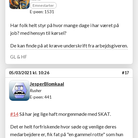
Emnestarter
E-peen: 1531
Har folk helt styr på hvor mange dage i har været på
job? med hensyn til kørsel?
De kan finde på at kræve underskrift fra arbejdsgiveren.
GL & HF
05/03/2021 kl. 10:26
#17
JesperBlomkaal
Rusher
E-peen: 441
#14
Så har jeg lige haft morgenmøde med SKAT.
Det er helt forfriskende hvor søde og venlige deres
medarbejdere er, fik fat på "en gammel rotte" som hun