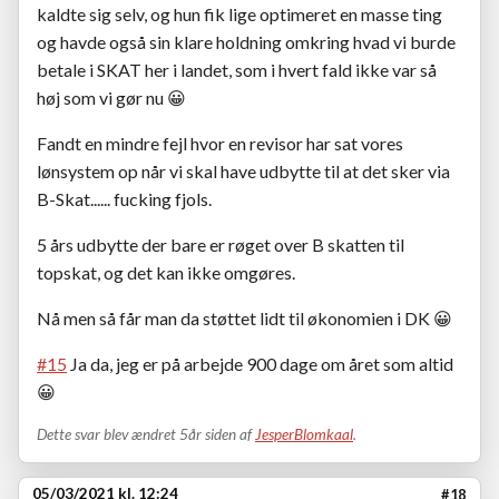
kaldte sig selv, og hun fik lige optimeret en masse ting
og havde også sin klare holdning omkring hvad vi burde
betale i SKAT her i landet, som i hvert fald ikke var så
høj som vi gør nu
😀
Fandt en mindre fejl hvor en revisor har sat vores
lønsystem op når vi skal have udbytte til at det sker via
B-Skat...... fucking fjols.
5 års udbytte der bare er røget over B skatten til
topskat, og det kan ikke omgøres.
Nå men så får man da støttet lidt til økonomien i DK
😀
#15
Ja da, jeg er på arbejde 900 dage om året som altid
😀
Dette svar blev ændret 5år siden af
JesperBlomkaal
.
05/03/2021 kl. 12:24
#18