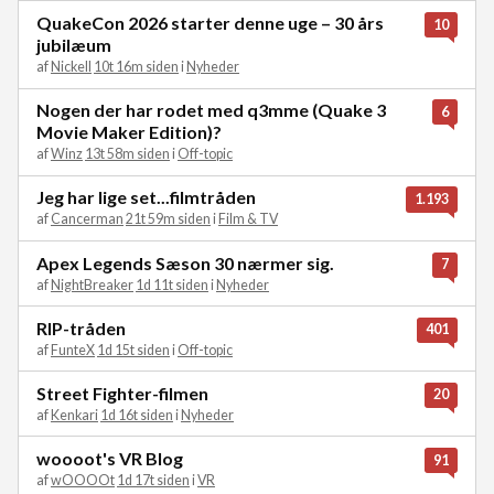
QuakeCon 2026 starter denne uge – 30 års
10
jubilæum
af
Nickell
10t 16m siden
i
Nyheder
Nogen der har rodet med q3mme (Quake 3
6
Movie Maker Edition)?
af
Winz
13t 58m siden
i
Off-topic
Jeg har lige set...filmtråden
1.193
af
Cancerman
21t 59m siden
i
Film & TV
Apex Legends Sæson 30 nærmer sig.
7
af
NightBreaker
1d 11t siden
i
Nyheder
RIP-tråden
401
af
FunteX
1d 15t siden
i
Off-topic
Street Fighter-filmen
20
af
Kenkari
1d 16t siden
i
Nyheder
woooot's VR Blog
91
af
wOOOOt
1d 17t siden
i
VR