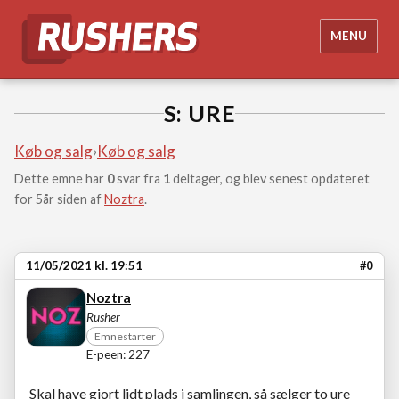
MENU
S: URE
Køb og salg
›
Køb og salg
Dette emne har
0
svar fra
1
deltager, og blev senest opdateret
for 5år siden af
Noztra
.
11/05/2021 kl. 19:51
#0
Noztra
Rusher
Emnestarter
E-peen: 227
Skal have gjort lidt plads i samlingen, så sælger to ure