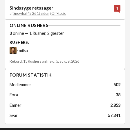
Sindssyge retssager
1
af
Snowball42
2d 1t siden
i
Off-topic
ONLINE RUSHERS
3
online — 1 Rusher, 2 gæster
RUSHERS:
Emilsa
Rekord: 13 Rushers online d. 5. august 2026
FORUM STATISTIK
Medlemmer
502
Fora
38
Emner
2.853
Svar
57.341