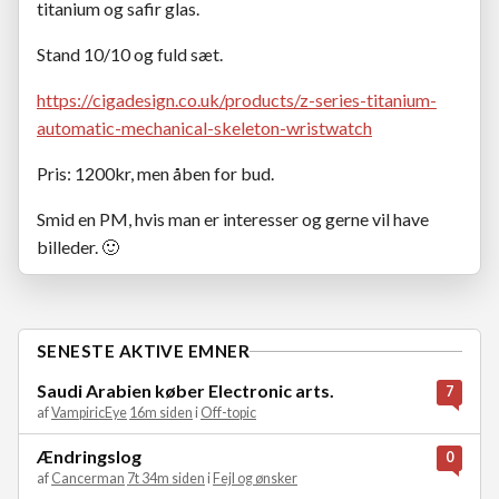
titanium og safir glas.
Stand 10/10 og fuld sæt.
https://cigadesign.co.uk/products/z-series-titanium-
automatic-mechanical-skeleton-wristwatch
Pris: 1200kr, men åben for bud.
Smid en PM, hvis man er interesser og gerne vil have
billeder.
🙂
SENESTE AKTIVE EMNER
Saudi Arabien køber Electronic arts.
7
af
VampiricEye
16m siden
i
Off-topic
Ændringslog
0
af
Cancerman
7t 34m siden
i
Fejl og ønsker