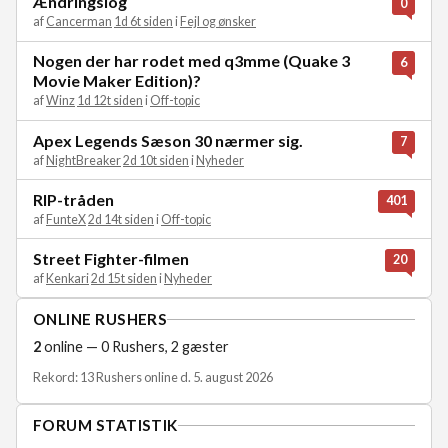
Ændringslog
0
af
Cancerman
1d 6t siden
i
Fejl og ønsker
Nogen der har rodet med q3mme (Quake 3
6
Movie Maker Edition)?
af
Winz
1d 12t siden
i
Off-topic
Apex Legends Sæson 30 nærmer sig.
7
af
NightBreaker
2d 10t siden
i
Nyheder
RIP-tråden
401
af
FunteX
2d 14t siden
i
Off-topic
Street Fighter-filmen
20
af
Kenkari
2d 15t siden
i
Nyheder
ONLINE RUSHERS
2
online — 0 Rushers, 2 gæster
Rekord: 13 Rushers online d. 5. august 2026
FORUM STATISTIK