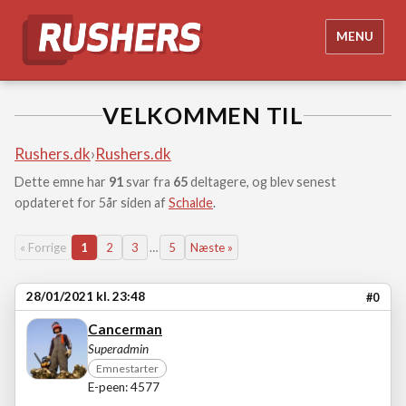
MENU
VELKOMMEN TIL
Rushers.dk
›
Rushers.dk
Dette emne har
91
svar fra
65
deltagere, og blev senest
opdateret for 5år siden af
Schalde
.
« Forrige
1
2
3
…
5
Næste »
28/01/2021 kl. 23:48
#0
Cancerman
Superadmin
Emnestarter
E-peen: 4577