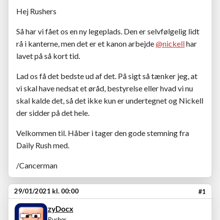
Hej Rushers
Så har vi fået os en ny legeplads. Den er selvfølgelig lidt
rå i kanterne, men det er et kanon arbejde
@nickell
har
lavet på så kort tid.
Lad os få det bedste ud af det. På sigt så tænker jeg, at
vi skal have nedsat et øråd, bestyrelse eller hvad vi nu
skal kalde det, så det ikke kun er undertegnet og Nickell
der sidder på det hele.
Velkommen til. Håber i tager den gode stemning fra
Daily Rush med.
/Cancerman
29/01/2021 kl. 00:00
#1
zyDocx
Rusher