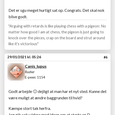
Det er sgu meget hurtigt sat op. Congrats. Det skal nok
blive godt.
"Arguing with retards is like playing chess with a pigeon: No
matter how good I am at chess, the pigeon is just going to
knock over the pieces, crap on the board and strut around
like it's victorious"
29/01/2021 kl. 05:26
#6
Canis_lupus
Rusher
E-peen: 1154
Godt arbejde
🙂
dejligt at man har et nyt sted. Kunne det
være muligt at ændre baggrunden til hvid?
Kæmpe stort tak herfra.
Jeg gik selv videre med ideen om at starte en D-