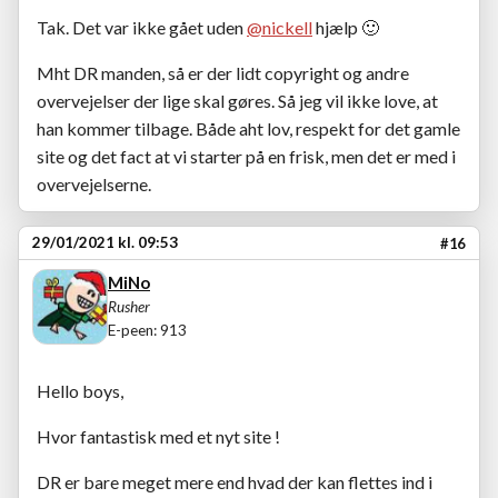
Tak. Det var ikke gået uden
@nickell
hjælp
🙂
Mht DR manden, så er der lidt copyright og andre
overvejelser der lige skal gøres. Så jeg vil ikke love, at
han kommer tilbage. Både aht lov, respekt for det gamle
site og det fact at vi starter på en frisk, men det er med i
overvejelserne.
29/01/2021 kl. 09:53
#16
MiNo
Rusher
E-peen: 913
Hello boys,
Hvor fantastisk med et nyt site !
DR er bare meget mere end hvad der kan flettes ind i