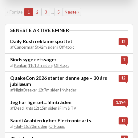
« Forrige
1
2
3
…
5
Næste »
SENESTE AKTIVE EMNER
Daily Rush reklame spottet
12
af
Cancerman
5t 42m siden
i
Off-topic
Sindssyge retssager
7
af
Kenkari
11t 13m siden
i
Off-topic
QuakeCon 2026 starter denne uge – 30 års
12
jubilæum
af
NightBreaker
12t 7m siden
i
Nyheder
Jeg har lige set...filmtråden
1.194
af
Deadlights
12t 15m siden
i
Film & TV
Saudi Arabien køber Electronic arts.
12
af
-dut-
16t 20m siden
i
Off-topic