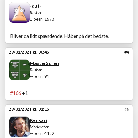
-dut-
Rusher
E-peen: 1673
Bliver da lidt spændende. Håber på det bedste.
29/01/2021 kl. 00:45
#4
MasterSoren
Rusher
E-peen: 91
#166
+1
29/01/2021 kl. 01:15
#5
Kenkari
Moderator
E-peen: 4422