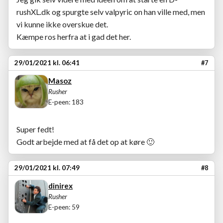
rushXL.dk og spurgte selv valpyric on han ville med, men
vi kunne ikke overskue det.
Kæmpe ros herfra at i gad det her.
29/01/2021 kl. 06:41
#7
Masoz
Rusher
E-peen: 183
Super fedt!
Godt arbejde med at få det op at køre
🙂
29/01/2021 kl. 07:49
#8
dinirex
Rusher
E-peen: 59